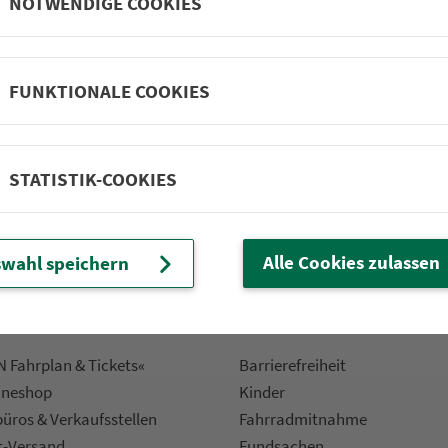
NOTWENDIGE COOKIES
 Fahrpläne
Frei­zeit-Tipps
FUNKTIONALE COOKIES
ahr­plä­ne
Städtetouren
fahr­plä­ne
Bonusziele
ang­fahr­plä­ne
Wandern
STATISTIK-COOKIES
etze
Frei­zeit­li­ni­en
m­mel­taxi
Genusstouren
Radtouren
Alle Cookies zulassen
wahl speichern
nen­plä­ne
e
Rat­ge­ber
 Fahrplan & Tickets«
Bar­ri­e­re­frei­heit
ine­shop
Kinder
ü­ros & Ver­kaufs­stel­len
Fahr­rad­mit­nah­me
t-Versand
Fund­sachen