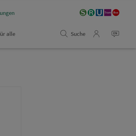
­rungen
ür alle
Suche
mein_VGN