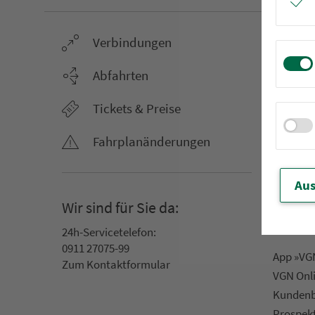
Ver­bin­dungen
Netz &
Li­ni­en­f
Abfahrten
Aus­hang­
Tickets & Preise
AST-Aus­h
Li­ni­en­n
Fahr­plan­ände­rungen
An­ruf­sa
Rufbus
Aus
Ta­rif­zo­
Wir sind für Sie da:
Servic
24h-Ser­vice­te­le­fon:
0911 27075-99
App »VGN
Zum Kon­taktformular
VGN On­l
Kun­den­b
Prospek