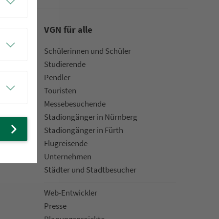
VGN für alle
Schülerinnen und Schüler
Stu­die­rende
Pendler
Touristen
Mes­se­be­suchende
Sta­di­on­gän­ger in Nürn­berg
Sta­di­on­gän­ger in Fürth
Flug­rei­sen­de
Un­ter­neh­men
Städter und Stadt­be­su­cher
Web-Entwickler
Presse