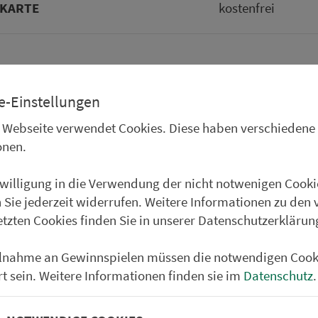
KARTE
kos­ten­frei
NGSPROGNOSE
e-Einstellungen
 Webseite verwendet Cookies. Diese haben verschiedene
onen.
6:00
12:00
18:00
ittliche Belegung an einem normalen Werktag außerhalb der Ferien
nwilligung in die Verwendung der nicht notwenigen Cooki
ohne Gewähr)
 Sie jederzeit widerrufen. Weitere Informationen zu den 
etzten Cookies finden Sie in unserer Datenschutzerklärun
Partner im VGN
ilnahme an Gewinnspielen müssen die notwendigen Cook
um Nürn­berg
rt sein. Weitere Informationen finden sie im
Datenschutz
.
ehrs­un­ter­neh­men. 1.100 Linien.