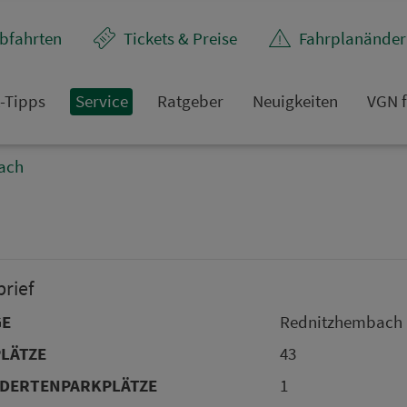
bfahrten
Tickets & Preise
Fahr­plan­ände
t-Tipps
Service
Rat­ge­ber
Neuigkeiten
VGN f
ach
brief
GE
Rednitzhembach
LÄTZE
43
DERTENPARKPLÄTZE
1