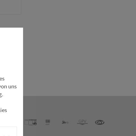
100%
0%
24:00
zeit.
es
von uns
g.
ies