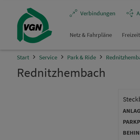
Ver­bin­dungen
A
Netz & Fahrpläne
Frei­zei
Start
Service
Park & Ride
Rednitzhemb
Rednitzhembach
Steck­
ANLA
PARKP
BEHIN