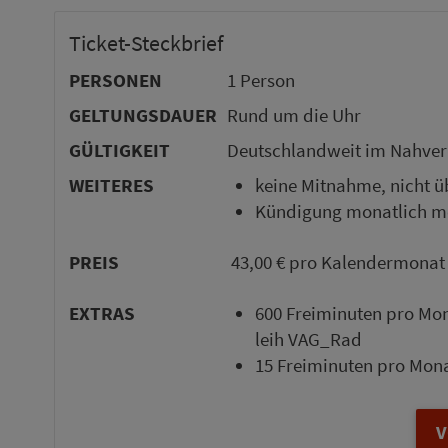
Ticket-Steck­brief
PERSONEN
1 Per­son
GELTUNGSDAUER
Rund um die Uhr
GÜLTIGKEIT
Deutsch­land­weit im Nah­ver
WEITERES
keine Mitnahme, nicht üb
Kündigung monatlich m
PREIS
43,00 € pro Ka­len­der­mo­nat
EXTRAS
600 Freimi­nu­ten pro Mon
leih VAG_Rad
15 Freimi­nu­ten pro Mon
V