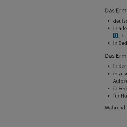
Das Er­mä
deutsc
in all
, T
in Be­
Das Er­mä
in der
in zu­
Aufpre
in Fer
für Hu
Während 