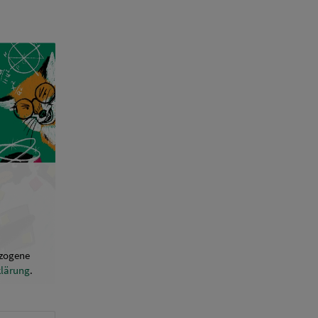
ezogene
klärung
.