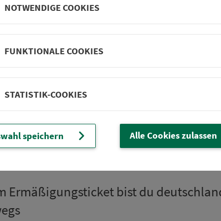
NOTWENDIGE COOKIES
Hoch­schu­len und U
VGN
FUNKTIONALE COOKIES
Eine Liste der Hoch­schu­le
den
FAQ
.
STATISTIK-COOKIES
Alle Cookies zulassen
wahl speichern
 Er­mä­ßi­gungsticket bist du deutsch­lan
wegs