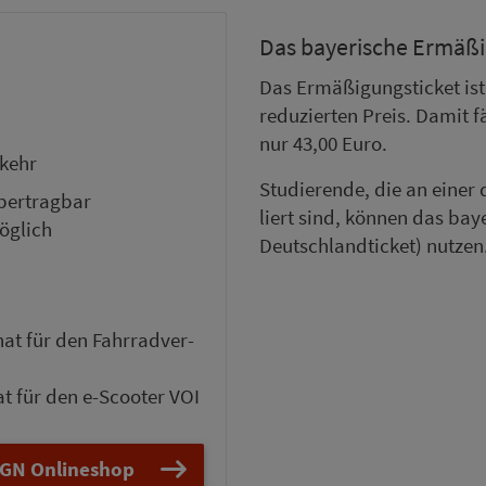
Das bay­e­rische Er­mä­ßi
Das Er­mä­ßi­gungsticket i
reduzierten Preis. Damit f
nur 43,00 Euro.
­kehr
Stu­die­rende, die an einer
er­trag­bar
liert sind, können das bay­
öglich
Deutschlandticket) nutzen
at für den Fahr­rad­ver­
at für den e-Scooter VOI
GN On­line­shop