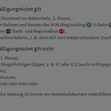
­ßi­gungsticket gilt
h­land­weit im Nah­ver­kehr, 2. Klasse,
en Bahnen und Bussen des VGN (Re­gi­o­nal­zug
, S-Bahn
ram
Stadt- und Re­gi­o­nal­bus
),
darfs­ver­kehren, z. B. dem
AST
(mit ent­spre­chendem Zusch
­ßi­gungsticket gilt nicht
 1. Klasse,
schlag­pflich­tigen Zügen, z. B. IC oder ICE (auch nicht geg
is),
nbussen,
nde oder Fahr­räder
der Nutzung ist immer ein Ausweisdokument mitzuführe