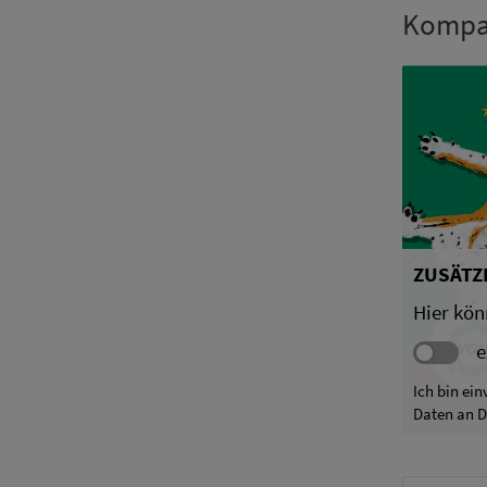
Kompak
ZUSÄTZL
Hier kön
e
Ich bin ei
Daten an D