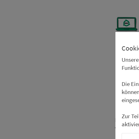
Cooki
Unsere
Funkti
Die Ei
können
einges
Zur Te
Bitte bea
aktivie
werden un