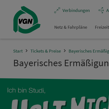
Navigation überspringen
Ver­bin­dungen
A
Netz & Fahrpläne
Frei­zei
Start
Tickets & Preise
Bayerisches Ermäßig
Bay­e­risches Er­mä­ßi­gun