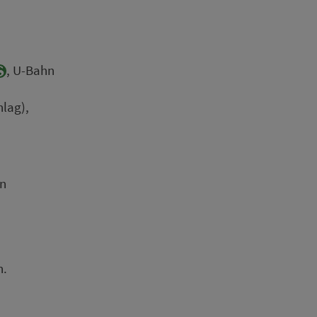
, U-Bahn
lag),
en
n.