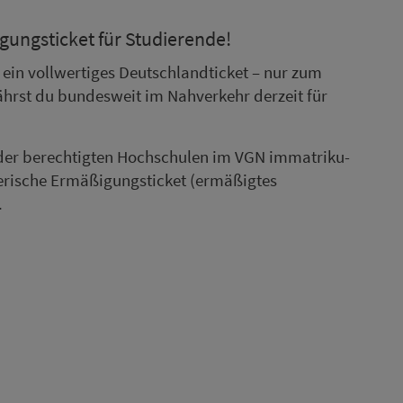
­gungsticket für Stu­die­rende!
st ein vollwertiges Deutschlandticket – nur zum
ährst du bundesweit im Nah­ver­kehr derzeit für
 der berechtigten Hoch­schu­len im VGN im­ma­tri­ku­
e­rische Er­mä­ßi­gungsticket (ermäßigtes
.