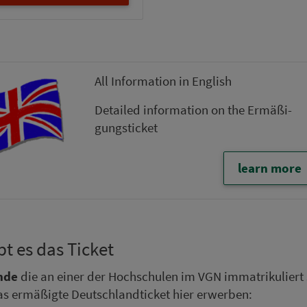
All In­for­ma­ti­on in English
Detailed in­for­ma­ti­on on the Er­mä­ßi­
gungsticket
learn more
bt es das Ticket
ende
die an einer der Hoch­schu­len im VGN im­ma­tri­ku­liert
s ermäßigte Deutschland­ticket hier er­wer­ben: