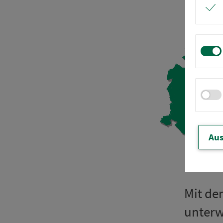
Aus
Mit dem
un­ter­