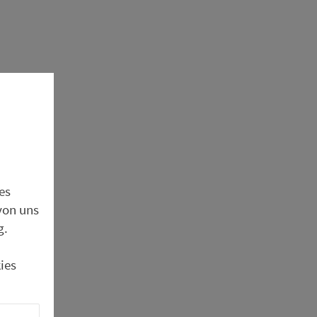
cket
es
von uns
g.
ies
tellt