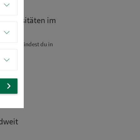
ni­ver­si­täten im
n im VGN findest du in
d­weit