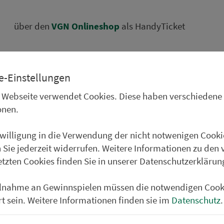
über den
VGN On­line­shop
als HandyTicket
e-Einstellungen
über die App
»VGN Fahrplan & Tickets«
als HandyTi
 Webseite verwendet Cookies. Diese haben verschiedene
onen.
nwilligung in die Verwendung der nicht notwenigen Cooki
über die App
»Nürn­bergMOBIL«
als HandyTicket
 Sie jederzeit widerrufen. Weitere Informationen zu den 
etzten Cookies finden Sie in unserer Datenschutzerklärun
ilnahme an Gewinnspielen müssen die notwendigen Cook
chte, dass dir dein Ticket erst nach der Bearbeitung zuges
rt sein. Weitere Informationen finden sie im
Datenschutz
.
d somit nicht sofort verfügbar ist.