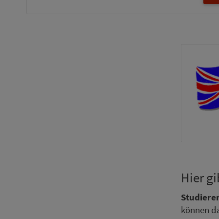
Hier gi
Stu­die­r
können da