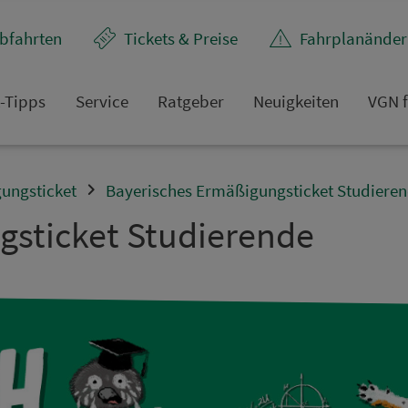
bfahrten
Tickets & Preise
Fahr­plan­ände
t-Tipps
Service
Rat­ge­ber
Neuigkeiten
VGN f
ungsticket
Bayerisches Ermäßigung­s­ticket Studiere
g­s­ticket Stu­die­rende