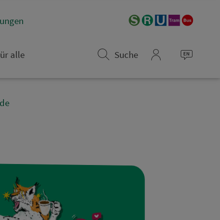
­rungen
ür alle
Suche
mein_VGN
nde