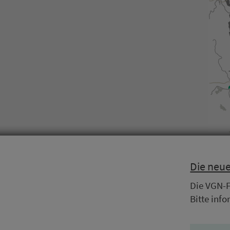
Die neue 
Die VGN-Fr
Bitte info