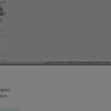
Leaflet
| © PTV AG / HERE | ©
OpenStreetMap-Mitwirkende
egion.
ahrt.