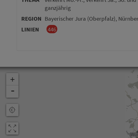
ganzjährig
REGION
Bayerischer Jura (Oberpfalz), Nürnbe
LINIEN
446
+
-