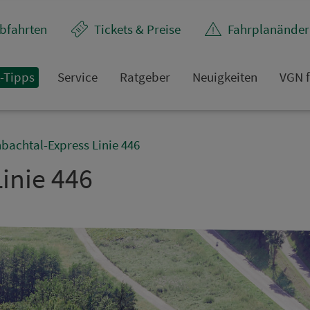
bfahrten
Tickets & Preise
Fahr­plan­ände
t-Tipps
Service
Rat­ge­ber
Neuigkeiten
VGN f
bachtal-Express Linie 446
inie 446