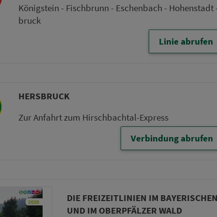
Königstein - Fischbrunn - Eschenbach - Hohenstadt 
bruck
Linie abrufen
HERS­BRUCK
Zur Anfahrt zum Hirschbachtal-Express
Verbindung abrufen
DIE FREI­ZEIT­LI­NI­EN IM BAY­E­RISCH
UND IM OBERPFÄLZER WALD