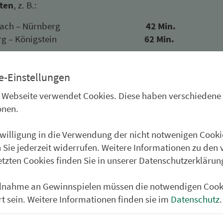
iten
, z. B.:
schbach – Nürn­berg
42 Min.
n­berg – Königstein
62 Min.
446
hbachtal-Express
fährt von Hers­bruck
über Esc
e-Einstellungen
 Hirschbachtal nach Königstein und zurück. Die Route fü
 Webseite verwendet Cookies. Diese haben verschiedene
dichten Waldbergen an vielen markanten Waypoints vorb
onen.
30 begehbaren Höhlen und den überregional bekannten
eigen Norissteig und Höhenglücksteig ist das Gebiet ein M
nwilligung in die Verwendung der nicht notwenigen Cooki
geisterte.
 Sie jederzeit widerrufen. Weitere Informationen zu den 
etzten Cookies finden Sie in unserer Datenschutzerklärun
s
ilnahme an Gewinnspielen müssen die notwendigen Cook
bachtal: beliebtes Wander- und Klettergebiet der Frank
rt sein. Weitere Informationen finden sie im
Datenschutz
.
r-Mekka: Klettersteige Norissteig und Höhenglücksteig
deen am Botanischen Lehrpfad in Königstein