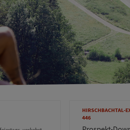
HIRSCHBACHTAL-EX
446
Prospekt-Dow
feiertags, verkehrt