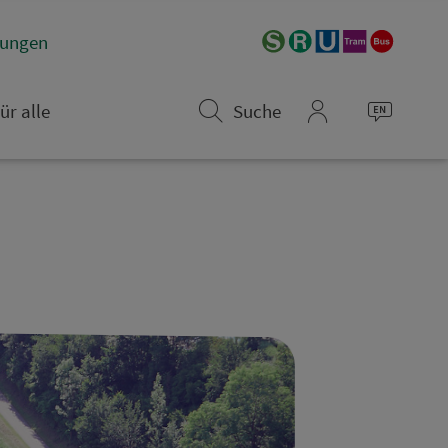
­rungen
ür alle
Suche
mein_VGN