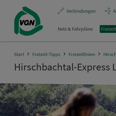
Navigation überspringen
Ver­bin­dungen
A
Netz & Fahrpläne
Frei­zei
Start
Freizeit-Tipps
Freizeitlinien
Hirsch
Hirschbachtal-Express L