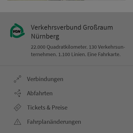
Ver­kehrs­ver­bund Groß­raum
Nürn­berg
22.000 Qua­drat­ki­lo­me­ter. 130 Ver­kehrs­un­
ter­neh­men. 1.100 Linien. Eine Fahr­kar­te.
Ver­bin­dungen
Abfahrten
Tickets & Preise
Fahr­plan­ände­rungen