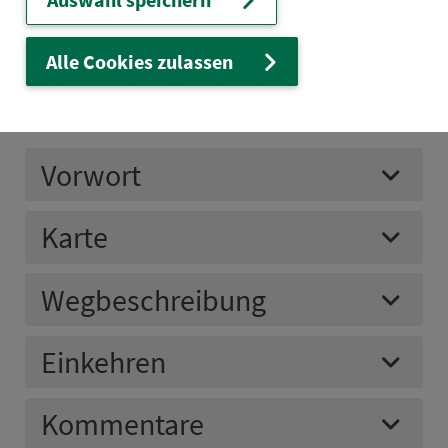
Klicken zum Zoomen
Alle Cookies zulassen
Leaflet
| © PTV AG / HERE | ©
OpenStreetMap-Mitwirkende
Vorwort
Karte
Weg­be­schrei­bung
Einkehren
Kommentare