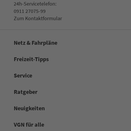
24h-Ser­vice­te­le­fon:
0911 27075-99
Zum Kon­taktformular
Netz & Fahrpläne
Frei­zeit-Tipps
Service
Rat­ge­ber
Neuigkeiten
VGN für alle