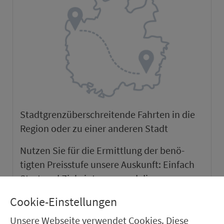
Stadtgrenzüber­schrei­tende Fahrten in die
Region oder zu einer anderen Stadt
Nutzen Sie für die Er­mitt­lung der be­nö­
tigten Preis­stufe unsere Auskunft: Ein­fach
Start und Ziel ein­tra­gen und die
gewünschte Ver­bin­dung wählen. Es werden
Cookie-Einstellungen
Ihnen die be­nö­tigte Preis­stufe sowie alle
Unsere Webseite verwendet Cookies. Diese
verfügbaren Tickets & Preise angezeigt.