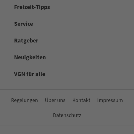
Frei­zeit-Tipps
Service
Rat­ge­ber
Neuigkeiten
VGN für alle
Re­ge­lungen
Über uns
Kon­takt
Impressum
Da­ten­schutz