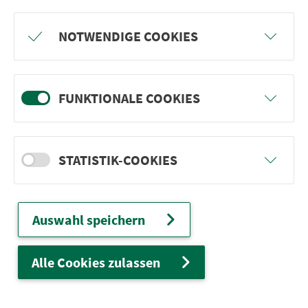
Freu dich auf BergBlicke und TalTräume:
NOTWENDIGE COOKIES
Mach mit und gewinne einen von 1.000
Team-Plätzen für eine Abenteuer-Rallye!
FUNKTIONALE COOKIES
weiter
STATISTIK-COOKIES
Ver­kehrs­ver­bund Groß­raum
Nürn­berg
Auswahl speichern
22.000 Qua­drat­ki­lo­me­ter. 130 Ver­kehrs­un­
ter­neh­men. 1.100 Linien. Eine Fahr­kar­te.
Alle Cookies zulassen