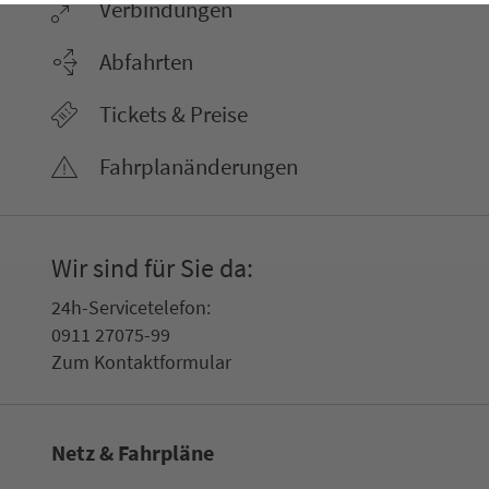
Ver­bin­dungen
Abfahrten
Tickets & Preise
Fahr­plan­ände­rungen
Wir sind für Sie da:
24h-Ser­vice­te­le­fon:
0911 27075-99
Zum Kon­taktformular
Netz & Fahrpläne