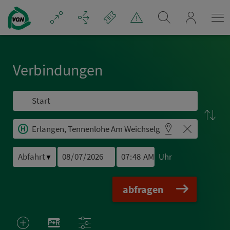
Navigation überspringen
mein_VGN
Ver­bin­dungen
Uhr
▼
abfragen