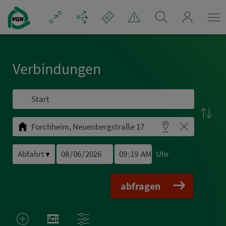
Navigation überspringen
mein_VGN
Ver­bin­dungen
Uhr
▼
abfragen