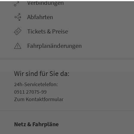
Ver­bin­dungen
Abfahrten
Tickets & Preise
Fahr­plan­ände­rungen
Wir sind für Sie da:
24h-Ser­vice­te­le­fon:
0911 27075-99
Zum Kon­taktformular
Netz & Fahrpläne