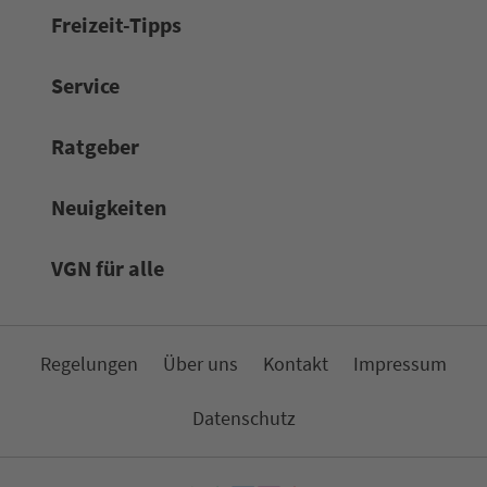
Frei­zeit-Tipps
Service
Rat­ge­ber
Neuigkeiten
VGN für alle
Re­ge­lungen
Über uns
Kon­takt
Impressum
Da­ten­schutz