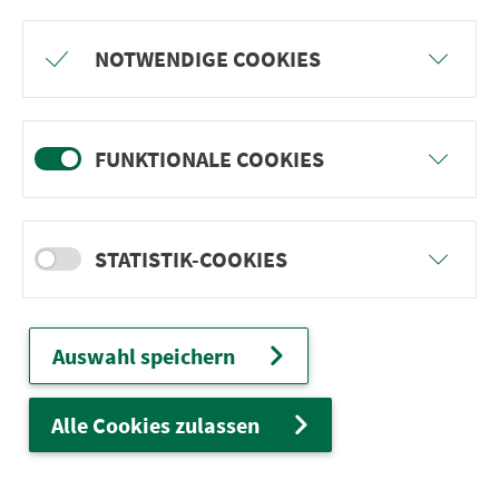
Freu dich auf BergBlicke und TalTräume:
NOTWENDIGE COOKIES
Mach mit und gewinne einen von 1.000
Team-Plätzen für eine Abenteuer-Rallye!
FUNKTIONALE COOKIES
weiter
STATISTIK-COOKIES
Ver­kehrs­ver­bund Groß­raum
Nürn­berg
Auswahl speichern
22.000 Qua­drat­ki­lo­me­ter. 130 Ver­kehrs­un­
ter­neh­men. 1.100 Linien. Eine Fahr­kar­te.
Alle Cookies zulassen