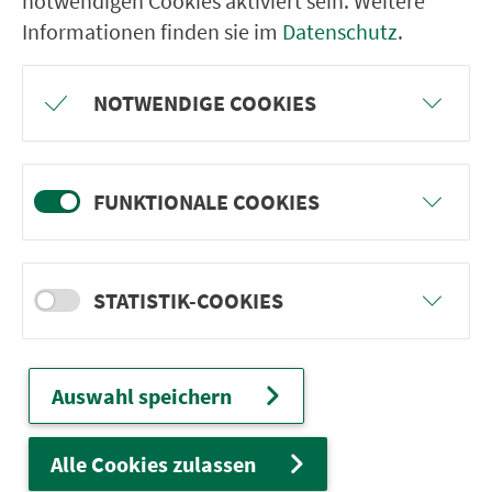
notwendigen Cookies aktiviert sein. Weitere
Informationen finden sie im
Datenschutz
.
VGN-SOMMER 2026
NOTWENDIGE COOKIES
Freu dich auf BergBlicke und TalTräume:
Mach mit und gewinne einen von 1.000
Team-Plätzen für eine Abenteuer-Rallye!
FUNKTIONALE COOKIES
weiter
STATISTIK-COOKIES
Auswahl speichern
Ver­kehrs­ver­bund Groß­raum
Nürn­berg
Alle Cookies zulassen
22.000 Qua­drat­ki­lo­me­ter. 130 Ver­kehrs­un­