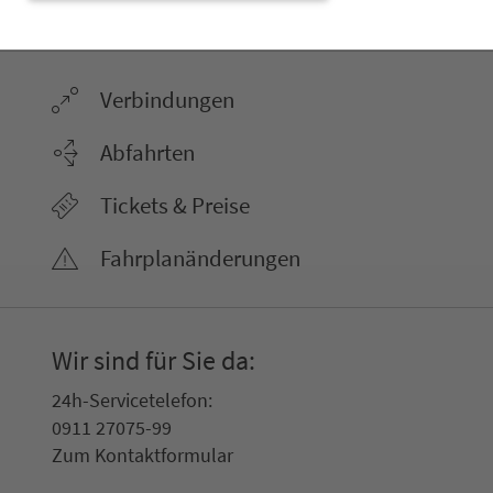
ter­neh­men. 1.100 Linien. Eine Fahr­kar­te.
Ver­bin­dungen
Abfahrten
Tickets & Preise
Fahr­plan­ände­rungen
Wir sind für Sie da:
24h-Ser­vice­te­le­fon:
0911 27075-99
Zum Kon­taktformular