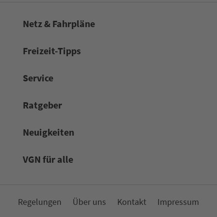
Netz & Fahrpläne
Frei­zeit-Tipps
Service
Rat­ge­ber
Neuigkeiten
VGN für alle
Re­ge­lungen
Über uns
Kon­takt
Impressum