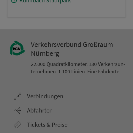
Kulmbach Stadtpark
Ver­kehrs­ver­bund Groß­raum
Nürn­berg
22.000 Qua­drat­ki­lo­me­ter. 130 Ver­kehrs­un­
ter­neh­men. 1.100 Linien. Eine Fahr­kar­te.
Ver­bin­dungen
Abfahrten
Tickets & Preise