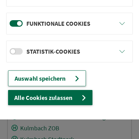
Friedrichsburg (Ofr)
Neuenreuth (Kr KC)
FUNKTIONALE COOKIES
Thonberg/Kr KC
Weißenbrunn (Kr KC) Raiffeisenb.
Weißenbrunn (Kr KC) Ortsmitte
STATISTIK-COOKIES
Kirchleus Schulbushaltestelle
Kirchleus B 85
Auswahl speichern
Lösau
Holzmühle (Kulmbach)
Alle Cookies zulassen
Höferänger B 85
Kulmbach Abzw. Petzmannsberg
Kulmbach ZOB