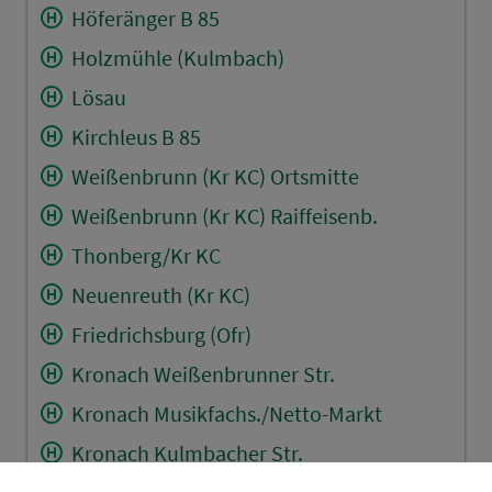
Höferänger B 85
Holzmühle (Kulmbach)
Lösau
Kirchleus B 85
Weißenbrunn (Kr KC) Ortsmitte
Weißenbrunn (Kr KC) Raiffeisenb.
Thonberg/Kr KC
Neuenreuth (Kr KC)
Friedrichsburg (Ofr)
Kronach Weißenbrunner Str.
Kronach Musikfachs./Netto-Markt
Kronach Kulmbacher Str.