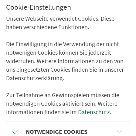
Kronach Siechenangerstr.
Cookie-Einstellungen
Kronach Rodacher Str.
Unsere Webseite verwendet Cookies. Diese
Kronach Marienplatz
haben verschiedene Funktionen.
Kronach Schwedenstr.
Kronach Landratsamt
Die Einwilligung in die Verwendung der nicht
notwenigen Cookies können Sie jederzeit
widerrufen. Weitere Informationen zu den von
RÜCKFAHRT
uns eingesetzten Cookies finden Sie in unserer
Kronach Busbahnhof
Datenschutzerklärung.
Kronach Landratsamt
Zur Teilnahme an Gewinnspielen müssen die
Kronach Europabrücke / LGS
notwendigen Cookies aktiviert sein. Weitere
Kronach Rodacher Str.
Informationen finden sie im
Datenschutz
.
Kronach Siechenangerstr.
Kronach Musikfachs./Netto-Markt
NOTWENDIGE COOKIES