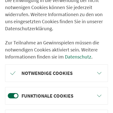
Die Einwilligung in die Verwendung der nicht
notwenigen Cookies können Sie jederzeit
Langenstadt
widerrufen. Weitere Informationen zu den von
Unterlettenrangen
uns eingesetzten Cookies finden Sie in unserer
Buch am Sand
Datenschutzerklärung.
Dreschen
Zur Teilnahme an Gewinnspielen müssen die
Gößmannsreuth (Kulmbach)
notwendigen Cookies aktiviert sein. Weitere
Oberzettlitz
Informationen finden sie im
Datenschutz
.
Unterzettlitz
Windischenhaig Am Bühl
NOTWENDIGE COOKIES
Windischenhaig
Hitzmain
FUNKTIONALE COOKIES
Katschenreuth Abzw. Auweg
Katschenreuth Ortsmitte