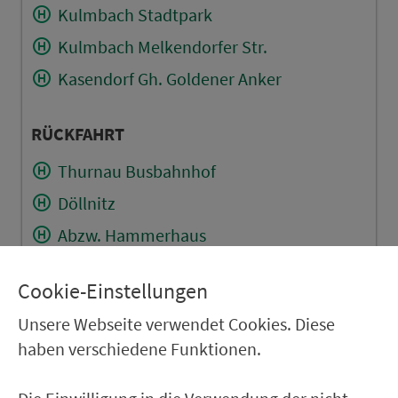
Kulmbach Stadtpark
Kulmbach Melkendorfer Str.
Kasendorf Gh. Goldener Anker
RÜCKFAHRT
Thurnau Busbahnhof
Döllnitz
Abzw. Hammerhaus
Hutschdorf
Cookie-Einstellungen
Kemeritz
Unsere Webseite verwendet Cookies. Diese
Partenfeld
haben verschiedene Funktionen.
Lanzenreuth (Ofr)
Neuenreuth (Main) Ortsmitte