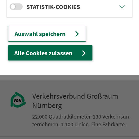
Frankenberg (b. Kulmbach)
STATISTIK-COOKIES
Katschenreuth Schulbush. Hs Nr.
Melkendorf (KU) Kulmba. Bank
Auswahl speichern
Melkendorf (KU) Bahnhof
Kulmbach Am Galgenberg
Alle Cookies zulassen
Ver­kehrs­ver­bund Groß­raum
Nürn­berg
22.000 Qua­drat­ki­lo­me­ter. 130 Ver­kehrs­un­
ter­neh­men. 1.100 Linien. Eine Fahr­kar­te.