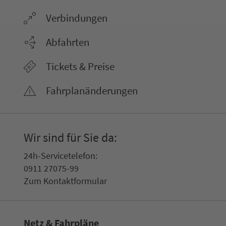
Ver­bin­dungen
Abfahrten
Tickets & Preise
Fahr­plan­ände­rungen
Wir sind für Sie da:
24h-Ser­vice­te­le­fon:
0911 27075-99
Zum Kon­taktformular
Netz & Fahrpläne