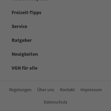
Frei­zeit-Tipps
Service
Rat­ge­ber
Neuigkeiten
VGN für alle
Re­ge­lungen
Über uns
Kon­takt
Impressum
Da­ten­schutz