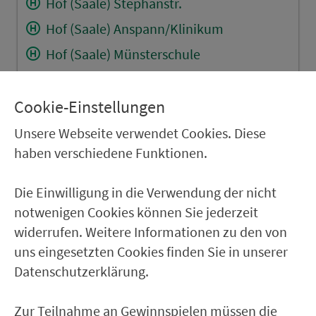
Hof (Saale) Stephanstr.
Hof (Saale) Anspann/Klinikum
Hof (Saale) Münsterschule
Hof (Saale) Robert-Koch-Str.
Hof (Saale) Ludwig-Uhland-Str.
Cookie-Einstellungen
Hof (Saale) Wilhelm-Raabe-Str.
Unsere Webseite verwendet Cookies. Diese
haben verschiedene Funktionen.
Hof (Saale) Krötenbruck
Hof (Saale) Peuntweg
Die Einwilligung in die Verwendung der nicht
notwenigen Cookies können Sie jederzeit
RÜCKFAHRT
widerrufen. Weitere Informationen zu den von
uns eingesetzten Cookies finden Sie in unserer
Hof (Saale) Krötenhof
Datenschutzerklärung.
Hof (Saale) Peuntweg
Hof (Saale) Krötenbruck
Zur Teilnahme an Gewinnspielen müssen die