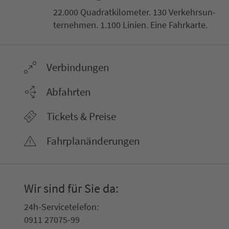
22.000 Qua­drat­ki­lo­me­ter. 130 Ver­kehrs­un­
ter­neh­men. 1.100 Linien. Eine Fahr­kar­te.
Ver­bin­dungen
Abfahrten
Tickets & Preise
Fahr­plan­ände­rungen
Wir sind für Sie da:
24h-Ser­vice­te­le­fon:
0911 27075-99