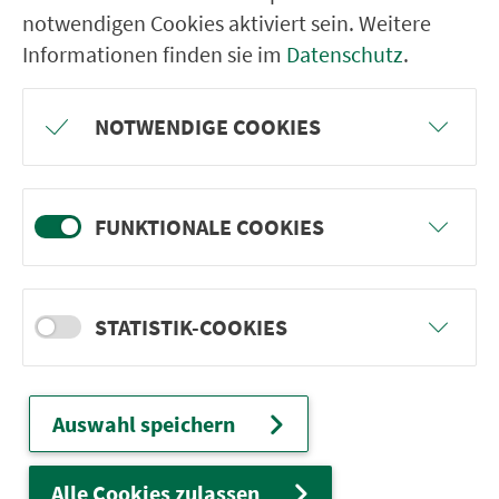
Hof (Saale) Wilhelm-Raabe-Str.
notwendigen Cookies aktiviert sein. Weitere
Informationen finden sie im
Datenschutz
.
Hof (Saale) Ludwig-Uhland-Str.
Hof (Saale) Robert-Koch-Str.
NOTWENDIGE COOKIES
Hof (Saale) Münsterschule
Hof (Saale) Anspann/Klinikum
Hof (Saale) Stephanstr.
FUNKTIONALE COOKIES
Hof (Saale) Äuß.-Bayreuther-Str.
Hof (Saale) August-Mohl-Str.
STATISTIK-COOKIES
Hof (Saale) Blücherstr.
Hof (Saale) Kurt-Schumacher-Pl.
Hof (Saale) Theresienstr.
Auswahl speichern
Hof (Saale) Bergstr.
Alle Cookies zulassen