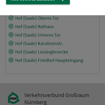
Hof (Saale) Bismarckstr.
Hof (Saale) Sonnenplatz
Hof (Saale) Oberes Tor
Hof (Saale) Rathaus
Hof (Saale) Unteres Tor
Hof (Saale) Karolinenstr.
Hof (Saale) Lessingbruecke
Hof (Saale) Friedhof Haupteingang
Ver­kehrs­ver­bund Groß­raum
Nürn­berg