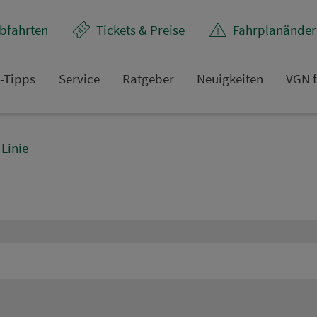
bfahrten
Tickets & Preise
Fahr­plan­ände
t-Tipps
Service
Rat­ge­ber
Neuigkeiten
VGN f
Linie