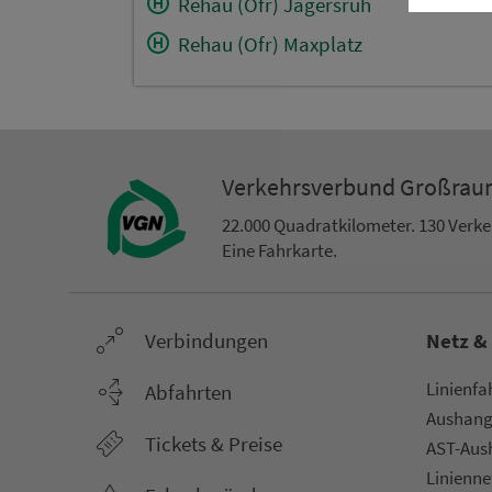
Rehau (Ofr) Jägersruh
Rehau (Ofr) Maxplatz
Ver­kehrs­ver­bund Groß­ra
22.000 Qua­drat­ki­lo­me­ter. 130 Ver­k
Eine Fahr­kar­te.
Ver­bin­dungen
Netz &
Li­ni­en­f
Abfahrten
Aus­hang­
Tickets & Preise
AST-Aus­h
Li­ni­en­n