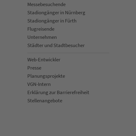
Mes­se­be­suchende
Sta­di­on­gän­ger in Nürn­berg
Sta­di­on­gän­ger in Fürth
Flug­rei­sen­de
Un­ter­neh­men
Städter und Stadt­be­su­cher
Web-Entwickler
Presse
Pla­nungs­pro­jekte
VGN-Intern
Erklärung zur Bar­ri­e­re­frei­heit
Stellenan­ge­bote