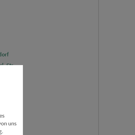
dorf
l. Str.
Baum
platzweg
es
iegebiet
von uns
s
g.