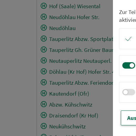
Hof (Saale) Wiesental
Zur Te
Neudöhlau Hofer Str.
aktivie
Neudöhlau
Tauperlitz Abzw. Sportplatzweg
Tauperlitz Gh. Grüner Baum
Neutauperlitz Neutauperl. Str.
Döhlau (Kr Hof) Hofer Str. 4
Tauperlitz Abzw. Feriendorf
Kautendorf (Ofr)
Abzw. Kühschwitz
Draisendorf (Kr Hof)
Aus
Neukühschwitz