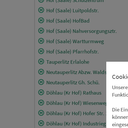
Hof (Saale) Luitpoldstr.
Hof (Saale) HofBad
Hof (Saale) Nahversorgungsztr.
Hof (Saale) Wartturmweg
Hof (Saale) Pfarrhofstr.
Tauperlitz Erlalohe
Neutauperlitz Abzw. Waldstr.
Cooki
Neutauperlitz Gh. Schü.
Unsere
Döhlau (Kr Hof) Rathaus
Funkti
Döhlau (Kr Hof) Wiesenweg
Die Ei
Döhlau (Kr Hof) Hofer Str. 11
können
Döhlau (Kr Hof) Industriegebiet
einges