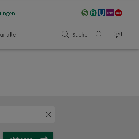
­rungen
ür alle
Suche
mein_VGN
abfragen