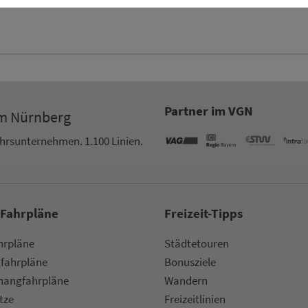
Partner im VGN
um Nürn­berg
ehrs­un­ter­neh­men. 1.100 Linien.
 Fahrpläne
Frei­zeit-Tipps
ahr­plä­ne
Städtetouren
fahr­plä­ne
Bonusziele
ang­fahr­plä­ne
Wandern
etze
Frei­zeit­li­ni­en