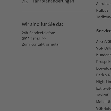
Fahr­plan­ände­rungen
An­ruf­sa
Rufbus
Ta­rif­zo­
Wir sind für Sie da:
Servic
24h-Ser­vice­te­le­fon:
0911 27075-99
App »VGN
Zum Kon­taktformular
VGN On­l
Kun­den­b
Prospek
Downlo
Park & R
NightLin
Extra-S
Taxiruf
Mo­bi­li­tä
VGN-Inf