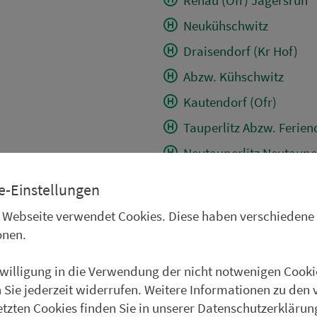
Neukühschwitz
Draisendorf (Kr Hof)
Abzw. Kühschwitz
Kautendorf (Ofr)
Tauperlitz Abzw. Ferien
Neutauperlitz Neutauper
Tauperlitz Gh. Grüner 
e-Einstellungen
Tauperlitz Abzw. Sport
 Webseite verwendet Cookies. Diese haben verschiedene
Neudöhlau
onen.
Neudöhlau Hofer Str.
nwilligung in die Verwendung der nicht notwenigen Cooki
Döhlau (Kr Hof) Industr
 Sie jederzeit widerrufen. Weitere Informationen zu den 
Döhlau (Kr Hof) Rathau
etzten Cookies finden Sie in unserer Datenschutzerklärun