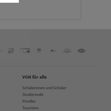
VGN für alle
Schülerinnen und Schüler
Stu­die­rende
Pendler
Touristen