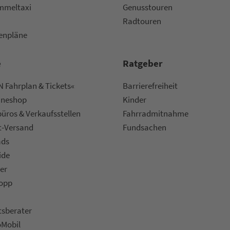
m­mel­taxi
Genusstouren
Radtouren
nen­plä­ne
e
Rat­ge­ber
 Fahrplan & Tickets«
Bar­ri­e­re­frei­heit
ine­shop
Kinder
ü­ros & Ver­kaufs­stel­len
Fahr­rad­mit­nah­me
t-Versand
Fund­sachen
ads
ide
er
topp
ts­be­ra­ter
oMobil