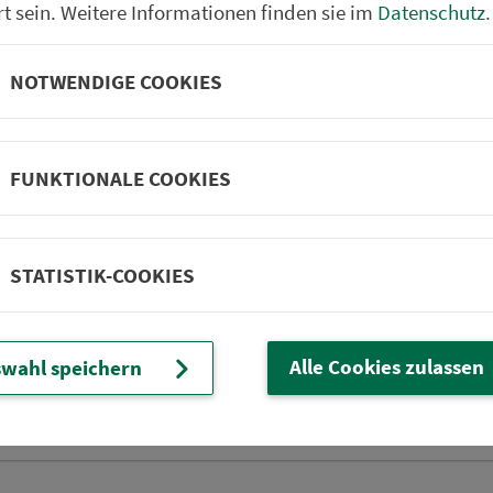
rt sein. Weitere Informationen finden sie im
Datenschutz
.
Förbau Schulbushaltest
Schwarzenbach/Sa. Ab
NOTWENDIGE COOKIES
Schwarzenbach/Sa. Ra
Schwarzenbach/Sa. C
FUNKTIONALE COOKIES
Schwarzenbach/Sa. Sc
Schwingen/Hof Abzw. v
Langenbach Abzw. von 
STATISTIK-COOKIES
Quellenreuth
Rehau (Ofr) Schulzentr
Alle Cookies zulassen
wahl speichern
Rehau (Ofr) Bahnhof
Rehau (Ofr) Baumann-A