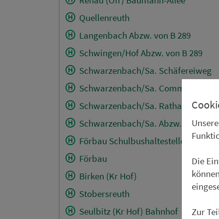
Quellenreuth
Langenbach Abzw. von B 289
Schwingen/Hof Abzw. von B 289
Schwarzenbach/Sa. Schäfereiweg
Schwarzenbach/Sa. Commerzbank
Cooki
Schwarzenbach/Sa. Rathaus
Unsere
Schwarzenbach/Sa. Abzw. Förbau
Funkti
Förbau Schulbushaltestelle
Förbau
Die Ei
können
Birken (Kr Hof)
einges
Stobersreuth
Seulbitz (Kr Hof) Bahnhof
Zur Te