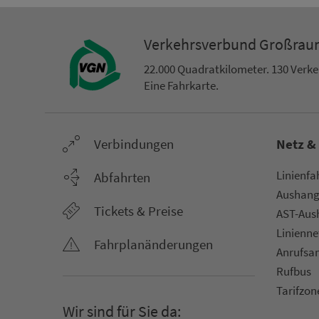
Ver­kehrs­ver­bund Groß­ra
22.000 Qua­drat­ki­lo­me­ter. 130 Ver­k
Eine Fahr­kar­te.
Ver­bin­dungen
Netz &
Li­ni­en­f
Abfahrten
Aus­hang­
Tickets & Preise
AST-Aus­h
Li­ni­en­n
Fahr­plan­ände­rungen
An­ruf­sa
Rufbus
Ta­rif­zo­
Wir sind für Sie da: