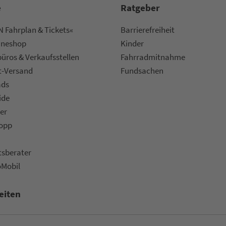
e
Rat­ge­ber
 Fahrplan & Tickets«
Bar­ri­e­re­frei­heit
ine­shop
Kinder
ü­ros & Ver­kaufs­stel­len
Fahr­rad­mit­nah­me
t-Versand
Fund­sachen
ads
ide
er
topp
ts­be­ra­ter
oMobil
eiten