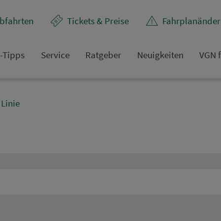
bfahrten
Tickets & Preise
Fahr­plan­ände
t-Tipps
Service
Rat­ge­ber
Neuigkeiten
VGN f
Linie