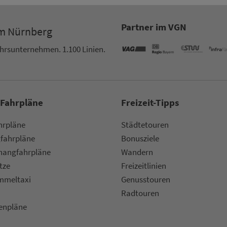
Partner im VGN
um Nürn­berg
ehrs­un­ter­neh­men. 1.100 Linien.
 Fahrpläne
Frei­zeit-Tipps
ahr­plä­ne
Städtetouren
fahr­plä­ne
Bonusziele
ang­fahr­plä­ne
Wandern
etze
Frei­zeit­li­ni­en
m­mel­taxi
Genusstouren
Radtouren
nen­plä­ne