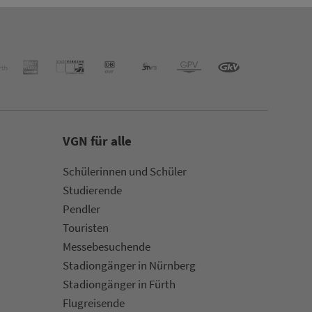
VGN für alle
Schülerinnen und Schüler
Stu­die­rende
Pendler
Touristen
Mes­se­be­suchende
Sta­di­on­gän­ger in Nürn­berg
Sta­di­on­gän­ger in Fürth
Flug­rei­sen­de