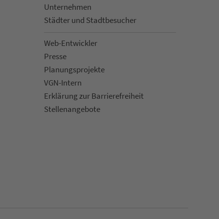
Un­ter­neh­men
Städter und Stadt­be­su­cher
Web-Entwickler
Presse
Pla­nungs­pro­jekte
VGN-Intern
Erklärung zur Bar­ri­e­re­frei­heit
Stellenan­ge­bote