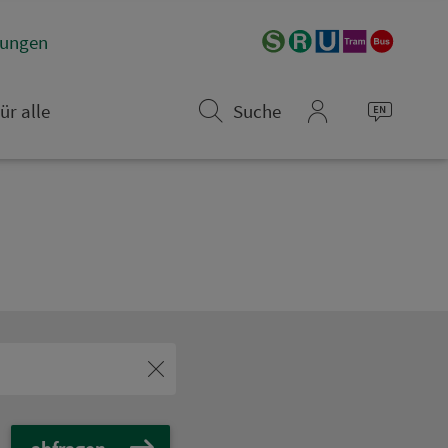
­rungen
ür alle
Suche
mein_VGN
abfragen