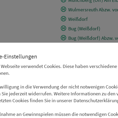
Wulmersreuth Abzw. vo
Weißdorf
Bug (Weißdorf)
Bug (Weißdorf) Abzw. v
Seulbitz (Kr Hof) Bahnh
e-Einstellungen
Münchberg (Ofr) Parksc
 Webseite verwendet Cookies. Diese haben verschiedene
Reuthlas
onen.
Modlitz
Wölbersbach
nwilligung in die Verwendung der nicht notwenigen Cooki
 Sie jederzeit widerrufen. Weitere Informationen zu den 
Seulbitz (Kr Hof) Abzw.
etzten Cookies finden Sie in unserer Datenschutzerklärun
Stobersreuth
Förbau
ilnahme an Gewinnspielen müssen die notwendigen Cook