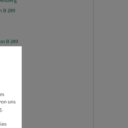
n B 289
on B 289
of
hule
es
von uns
 Reutlas
g.
ies