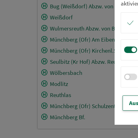
aktivie
Bug (Weißdorf) Abzw. von B 289
Weißdorf
Wulmersreuth Abzw. von B 289
Münchberg (Ofr) Am Eibenberg
Münchberg (Ofr) Kirchenl.Str.
Seulbitz (Kr Hof) Abzw. Reutlas
Wölbersbach
Modlitz
Reuthlas
Aus
Münchberg (Ofr) Schulzentrum
Münchberg Bf.