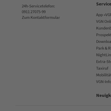
Servic
24h-Ser­vice­te­le­fon:
0911 27075-99
App »VGN
Zum Kon­taktformular
VGN On­l
Kun­den­b
Prospek
Downlo
Park & R
NightLin
Extra-S
Taxiruf
Mo­bi­li­tä
VGN-Inf
Neuigk