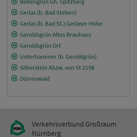
Bobengrün Gh. Spitzberg
Gerlas (b. Bad Steben)
Gerlas (b. Bad St.) Gerlaser Höhe
Geroldsgrün Altes Brauhaus
Geroldsgrün Ort
Unterhammer (b. Geroldgrün)
Silberstein Abzw. von St 2198
Dürrenwaid
Ver­kehrs­ver­bund Groß­raum
Nürn­berg