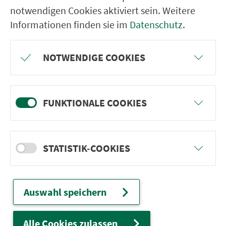
notwendigen Cookies aktiviert sein. Weitere
Naila Mittelschule
Informationen finden sie im
Datenschutz
.
Naila Bahnhof
Naila Froschgrünerstr.
NOTWENDIGE COOKIES
Naila Schulzentrum
Oberklingensporn
FUNKTIONALE COOKIES
Marxgrün Abzw. Siedlung
Marxgrün Abzw. Bahnhof
Marxgrün Post
STATISTIK-COOKIES
Naila Abzw. Hölle von St2195
Lichtenberg Nailaer Str.
Auswahl speichern
Lichtenberg Feuerwehr
Lichtenberg Cafe Bellevue
Alle Cookies zulassen