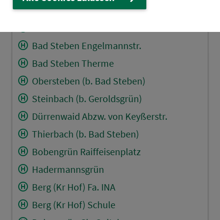
Dörflas (Kr Hof)
Bad Steben Bahnhof
Bad Steben Engelmannstr.
Bad Steben Therme
Obersteben (b. Bad Steben)
Steinbach (b. Geroldsgrün)
Dürrenwaid Abzw. von Keyßerstr.
Thierbach (b. Bad Steben)
Bobengrün Raiffeisenplatz
Hadermannsgrün
Berg (Kr Hof) Fa. INA
Berg (Kr Hof) Schule