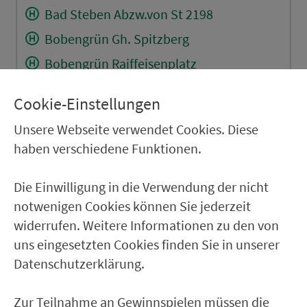
Bad Steben Abzw.von St 2198
Bobengrün Gh. Spitzberg
Bobengrün Raiffeisenplatz
Thierbach (b. Bad Steben)
Cookie-Einstellungen
Marxgrün Abzw. Bahnhof
Unsere Webseite verwendet Cookies. Diese
Marxgrün Abzw. Siedlung
haben verschiedene Funktionen.
Oberklingensporn
Naila Froschgrünerstr.
Die Einwilligung in die Verwendung der nicht
notwenigen Cookies können Sie jederzeit
Naila Bahnhof
widerrufen. Weitere Informationen zu den von
Naila Schulzentrum
uns eingesetzten Cookies finden Sie in unserer
Naila Grundschule
Datenschutzerklärung.
Zur Teilnahme an Gewinnspielen müssen die
RÜCKFAHRT