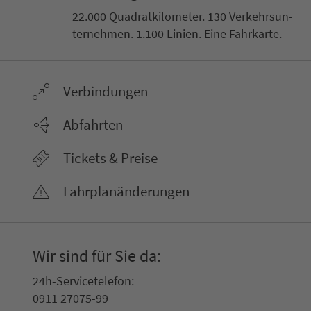
22.000 Qua­drat­ki­lo­me­ter. 130 Ver­kehrs­un­
ter­neh­men. 1.100 Linien. Eine Fahr­kar­te.
Ver­bin­dungen
Abfahrten
Tickets & Preise
Fahr­plan­ände­rungen
Wir sind für Sie da:
24h-Ser­vice­te­le­fon:
0911 27075-99