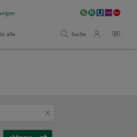
­rungen
ür alle
Suche
mein_VGN
abfragen