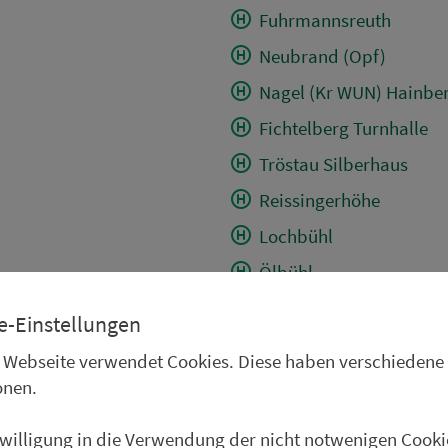
Fuhrmannsreuth
Neubrand (Opf)
Nagel (Kr WUN) Hainbe
Fichtelberg Turnhalle
Tröstau Silberhaus
Reissingerhöhe
Lochbühl
Ölbühl
Nagel (Kr WUN) Post
e-Einstellungen
Nagel (Kr WUN) Abzw. 
 Webseite verwendet Cookies. Diese haben verschiedene
Mühlbühl
onen.
Wurmloh
nwilligung in die Verwendung der nicht notwenigen Cooki