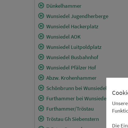
Dünkelhammer
Wunsiedel Jugendherberge
Wunsiedel Hackerplatz
Wunsiedel AOK
Wunsiedel Luitpoldplatz
Wunsiedel Busbahnhof
Wunsiedel Pfälzer Hof
Abzw. Krohenhammer
Schönbrunn bei Wunsiedel
Cooki
Furthammer bei Wunsiedel
Unsere
Furthammer/Tröstau
Funkti
Tröstau Gh Siebenstern
Die Ei