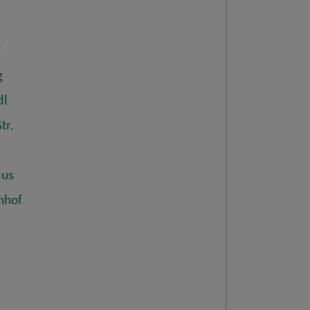
f
g
dl
tr.
aus
nhof