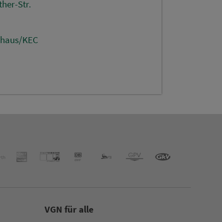
her-Str.
thaus/KEC
VGN für alle