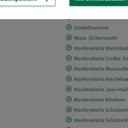
Wunsiedel Jugendherb
Bad Alexandersbad Ort
Dünkelhammer
Abzw. Sichersreuth
Marktredwitz Waldstad
Marktredwitz Großer Ze
Marktredwitz Wunsiedler
Marktredwitz Reichelsw.
Marktredwitz Jean-Paul
Marktredwitz Klinikum
Marktredwitz Schulzen
Marktredwitz Schützen