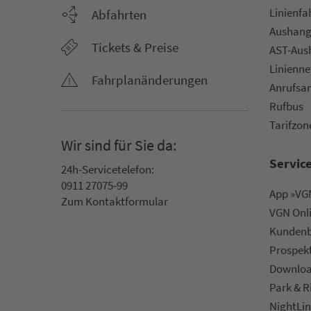
Li­ni­en­f
Abfahrten
Aus­hang­
Tickets & Preise
AST-Aus­h
Li­ni­en­n
Fahr­plan­ände­rungen
An­ruf­sa
Rufbus
Ta­rif­zo­
Wir sind für Sie da:
Servic
24h-Ser­vice­te­le­fon:
0911 27075-99
App »VGN
Zum Kon­taktformular
VGN On­l
Kun­den­b
Prospek
Downlo
Park & R
NightLin