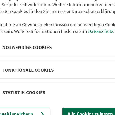
Reichenbach Abzw. von 
 Sie jederzeit widerrufen. Weitere Informationen zu den 
Reichenbach (Nagel)
etzten Cookies finden Sie in unserer Datenschutzerklärun
Obere Wurmloh
ilnahme an Gewinnspielen müssen die notwendigen Cook
Tröstau Bergcafe
rt sein. Weitere Informationen finden sie im
Datenschutz
.
Tröstau Gh Siebenstern
Furthammer/Tröstau
NOTWENDIGE COOKIES
Furthammer bei Wunsie
Schönbrunn bei Wunsie
FUNKTIONALE COOKIES
Abzw. Krohenhammer
Wunsiedel Pfälzer Hof
STATISTIK-COOKIES
Wunsiedel Luitpoldplat
Wunsiedel Busbahnhof
Wunsiedel Hackerplatz
Alle Cookies zulassen
wahl speichern