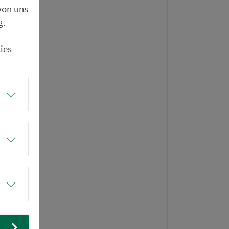
St 2665
von uns
g.
ies
del
del
z