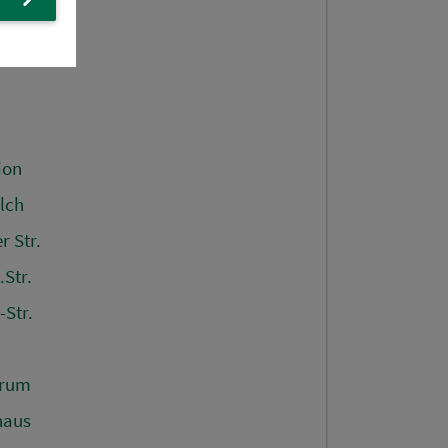
erge
ion
lch
 Str.
Str.
-Str.
trum
haus