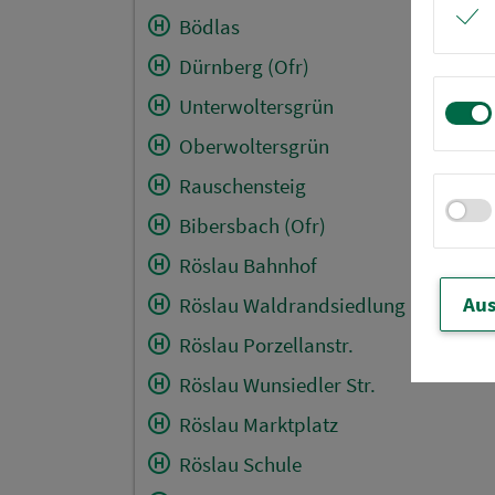
Bödlas
Dürnberg (Ofr)
Unterwoltersgrün
Oberwoltersgrün
Rauschensteig
Bibersbach (Ofr)
Röslau Bahnhof
Aus
Röslau Waldrandsiedlung
Röslau Porzellanstr.
Röslau Wunsiedler Str.
Röslau Marktplatz
Röslau Schule