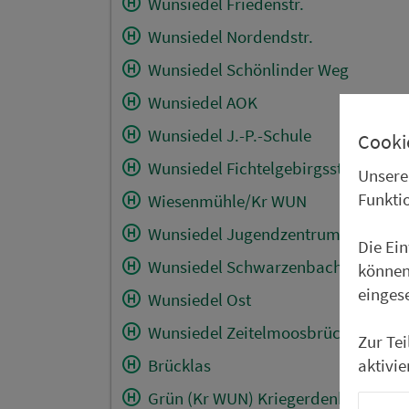
Wunsiedel Friedenstr.
Wunsiedel Nordendstr.
Wunsiedel Schönlinder Weg
Wunsiedel AOK
Wunsiedel J.-P.-Schule
Cooki
Wunsiedel Fichtelgebirgsstad.
Unsere
Funkti
Wiesenmühle/Kr WUN
Wunsiedel Jugendzentrum
Die Ei
Wunsiedel Schwarzenbachgrund
können
einges
Wunsiedel Ost
Wunsiedel Zeitelmoosbrücke
Zur Te
aktivie
Brücklas
Grün (Kr WUN) Kriegerdenkmal