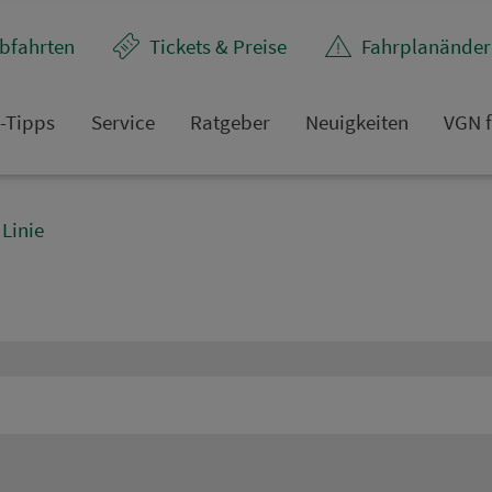
bfahrten
Tickets & Preise
Fahr­plan­ände
t-Tipps
Service
Rat­ge­ber
Neuigkeiten
VGN f
Linie