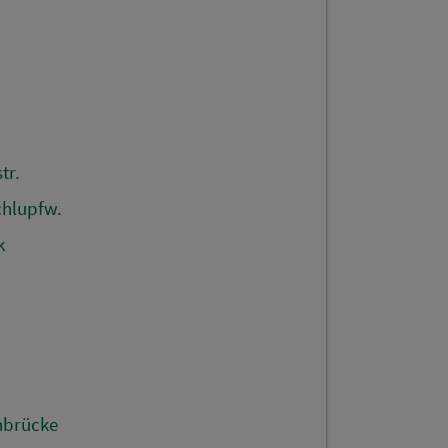
tr.
chlupfw.
k
.
nbrücke