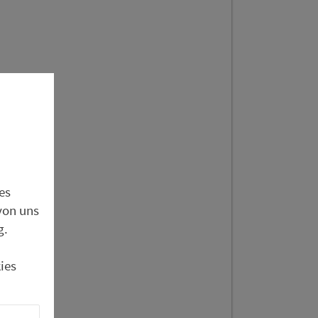
es
atz
von uns
g.
 St 2179
ies
rgang