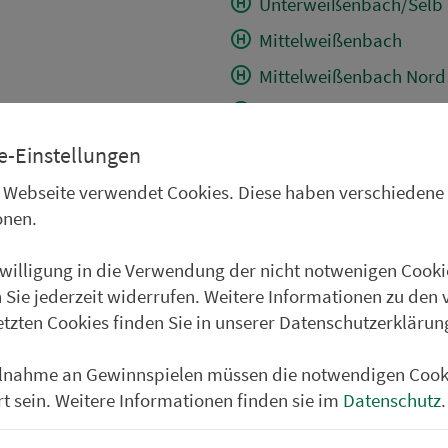
Unterweißenbach/Selb
Mittelweißenbach
Mittelweißenbach Nord
Oberweißenbach/Selb
Selb Abzw. Steinmühle
e-Einstellungen
Steinselb
 Webseite verwendet Cookies. Diese haben verschiedene
onen.
Abzw. Spielberg (Selb)
Spielberg (Selb) Ort
nwilligung in die Verwendung der nicht notwenigen Cooki
Heidelheim Campingpl
 Sie jederzeit widerrufen. Weitere Informationen zu den 
etzten Cookies finden Sie in unserer Datenschutzerklärun
Heidelheim
Großwendern Abzw. von
ilnahme an Gewinnspielen müssen die notwendigen Cook
rt sein. Weitere Informationen finden sie im
Datenschutz
.
Großwendern Bahnübe
Großwendern Ort