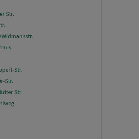
r Str.
tr.
n/Widmannstr.
nhaus
pert-Str.
r-Str.
ädter Str
ühlweg