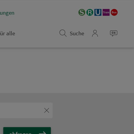
­rungen
ür alle
Suche
mein_VGN
abfragen