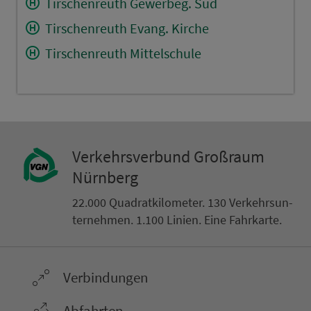
Tirschenreuth Gewerbeg. Süd
Tirschenreuth Evang. Kirche
Tirschenreuth Mittelschule
Ver­kehrs­ver­bund Groß­raum
Nürn­berg
22.000 Qua­drat­ki­lo­me­ter. 130 Ver­kehrs­un­
ter­neh­men. 1.100 Linien. Eine Fahr­kar­te.
Ver­bin­dungen
Abfahrten