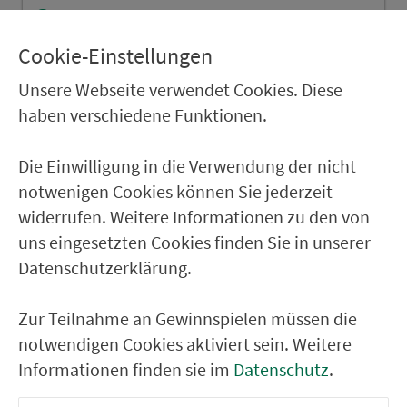
Weiden Waldlust
Weiden Lessingstraße
Cookie-Einstellungen
Weiden Stadtfriedhof
Unsere Webseite verwendet Cookies. Diese
haben verschiedene Funktionen.
Weiden Justizgebäude/Klinikum
Weiden Josefskirche
Die Einwilligung in die Verwendung der nicht
Weiden Oberpf. Neues Rathaus
notwenigen Cookies können Sie jederzeit
widerrufen. Weitere Informationen zu den von
RÜCKFAHRT
uns eingesetzten Cookies finden Sie in unserer
Datenschutzerklärung.
Weiden Bahnhof
Weiden Oberpf. Neues Rathaus
Zur Teilnahme an Gewinnspielen müssen die
Weiden Josefskirche
notwendigen Cookies aktiviert sein. Weitere
Informationen finden sie im
Datenschutz
.
Weiden Sebastianstr/Klinikum