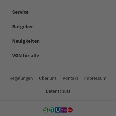
Service
Rat­ge­ber
Neuigkeiten
VGN für alle
Re­ge­lungen
Über uns
Kon­takt
Impressum
Da­ten­schutz