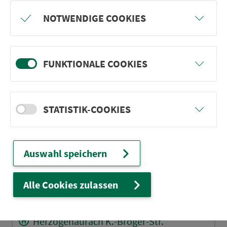
Münchaurach Königstr.
NOTWENDIGE COOKIES
Münchaurach Apotheke
Falkendorf Abzw. Dörflas
Falkendorf Ort
FUNKTIONALE COOKIES
Herzogenaurach Fachklinik
Herzo. Dr.-Walther-Str.
STATISTIK-COOKIES
Herzogenaurach Atlantis
Herzogenaurach An der Bieg
Herzogenaurach An der Schütt
Auswahl speichern
Herzo. Realschule/Burgst. Weg
Herzogenaurach Gymnasium
Alle Cookies zulassen
Herzogenaurach Am Buck
Herzogenaurach K.-Bröger-Str.