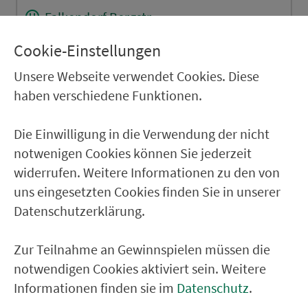
Falkendorf Bergstr.
Falkendorf Ort
Cookie-Einstellungen
Falkendorf Abzw. Dörflas
Unsere Webseite verwendet Cookies. Diese
Münchaurach Apotheke
haben verschiedene Funktionen.
Münchaurach Königstr.
Die Einwilligung in die Verwendung der nicht
notwenigen Cookies können Sie jederzeit
RÜCKFAHRT
widerrufen. Weitere Informationen zu den von
Oberreichenbach/ERH Siedlung
uns eingesetzten Cookies finden Sie in unserer
Datenschutzerklärung.
Oberreichenbach/ERH Hauptstr.
Oberreichenb/ERH Am Spitzacker
Zur Teilnahme an Gewinnspielen müssen die
Münchaurach Schule
notwendigen Cookies aktiviert sein. Weitere
Neundorf (Aurachtal)
Informationen finden sie im
Datenschutz
.