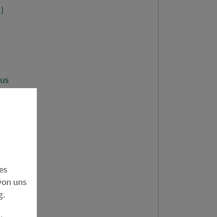
)
us
roth)
es
von uns
e
g.