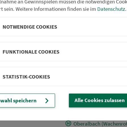
Wachenroth Reumannsw
ilnahme an Gewinnspielen müssen die notwendigen Cook
rt sein. Weitere Informationen finden sie im
Datenschutz
.
Wachenroth Hauptstr.
Wachenroth Schule
NOTWENDIGE COOKIES
Reumannswind
Simmersdorf Ort
FUNKTIONALE COOKIES
Horbach (b. Wachenrot
Weingartsgreuth
Buchfeld
STATISTIK-COOKIES
Warmersdorf
Elsendorf Kellerbergrin
Alle Cookies zulassen
wahl speichern
Ziegelsambach
Wüstenbuch
Oberalbach (Wachenrot