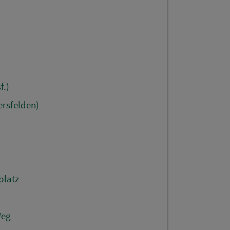
f.)
rsfelden)
platz
Weg