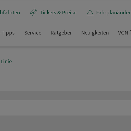
bfahrten
Tickets & Preise
Fahr­plan­ände
t-Tipps
Service
Rat­ge­ber
Neuigkeiten
VGN f
Linie