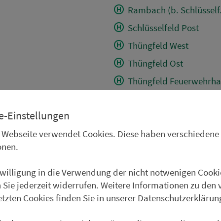
Rambach (b. Schlüsself.
Schlüsselfeld Post
Thüngfeld West
Thüngfeld Ost
Thüngfeld Feuerwehrha
Eckersbach
e-Einstellungen
Possenfelden
 Webseite verwendet Cookies. Diese haben verschiedene
Elsendorf Kreuzung
onen.
Güntersdorf
Volkersdorf (b. Wachen
nwilligung in die Verwendung der nicht notwenigen Cooki
 Sie jederzeit widerrufen. Weitere Informationen zu den 
Mühlhausen/ERH Schul
etzten Cookies finden Sie in unserer Datenschutzerklärun
Schirnsdorf Ort