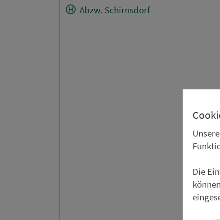
Abzw. Schirnsdorf
Cooki
Unsere
Funkti
Die Ei
können
einges