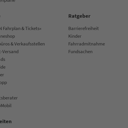
e
Rat­ge­ber
 Fahrplan & Tickets«
Bar­ri­e­re­frei­heit
ine­shop
Kinder
ü­ros & Ver­kaufs­stel­len
Fahr­rad­mit­nah­me
t-Versand
Fund­sachen
ads
ide
er
topp
ts­be­ra­ter
oMobil
eiten