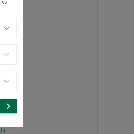
.Str.
ies
h)
g
h)