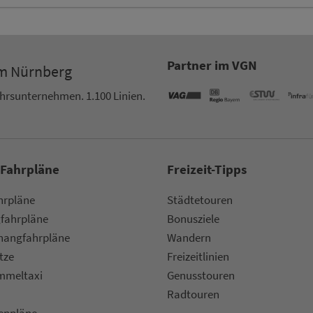
Partner im VGN
um Nürn­berg
ehrs­un­ter­neh­men. 1.100 Linien.
 Fahrpläne
Frei­zeit-Tipps
ahr­plä­ne
Städtetouren
fahr­plä­ne
Bonusziele
ang­fahr­plä­ne
Wandern
etze
Frei­zeit­li­ni­en
m­mel­taxi
Genusstouren
Radtouren
nen­plä­ne