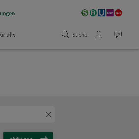
­rungen
ür alle
Suche
mein_VGN
abfragen