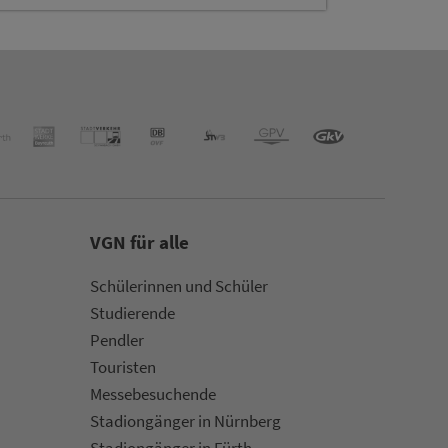
VGN für alle
Schülerinnen und Schüler
Stu­die­rende
Pendler
Touristen
Mes­se­be­suchende
Sta­di­on­gän­ger in Nürn­berg
Sta­di­on­gän­ger in Fürth