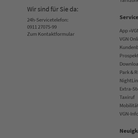
Wir sind für Sie da:
Servic
24h-Ser­vice­te­le­fon:
0911 27075-99
App »VGN
Zum Kon­taktformular
VGN On­l
Kun­den­b
Prospek
Downlo
Park & R
NightLin
Extra-S
Taxiruf
Mo­bi­li­tä
VGN-Inf
Neuigk