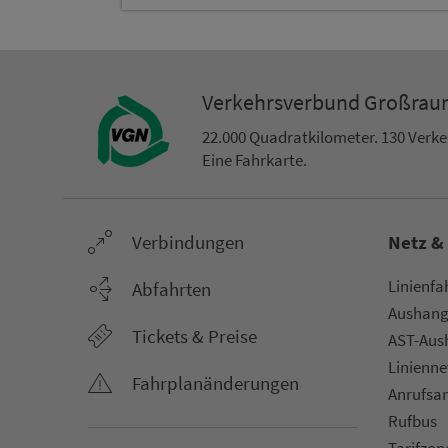
Ver­kehrs­ver­bund Groß­ra
22.000 Qua­drat­ki­lo­me­ter. 130 Ver­k
Eine Fahr­kar­te.
Ver­bin­dungen
Netz &
Li­ni­en­f
Abfahrten
Aus­hang­
Tickets & Preise
AST-Aus­h
Li­ni­en­n
Fahr­plan­ände­rungen
An­ruf­sa
Rufbus
Ta­rif­zo­