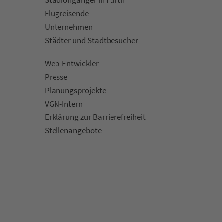
Flug­rei­sen­de
Un­ter­neh­men
Städter und Stadt­be­su­cher
Web-Entwickler
Presse
Pla­nungs­pro­jekte
VGN-Intern
Erklärung zur Bar­ri­e­re­frei­heit
Stellenan­ge­bote