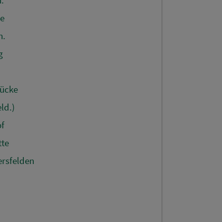
le
h.
g
rücke
ld.)
f
te
rsfelden