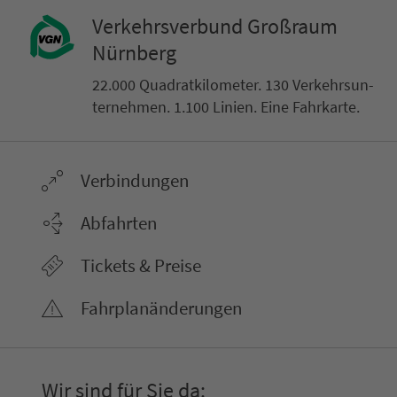
Ver­kehrs­ver­bund Groß­raum
Nürn­berg
22.000 Qua­drat­ki­lo­me­ter. 130 Ver­kehrs­un­
ter­neh­men. 1.100 Linien. Eine Fahr­kar­te.
Ver­bin­dungen
Abfahrten
Tickets & Preise
Fahr­plan­ände­rungen
Wir sind für Sie da: