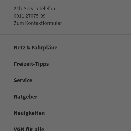
24h-Ser­vice­te­le­fon:
0911 27075-99
Zum Kon­taktformular
Netz & Fahrpläne
Frei­zeit-Tipps
Service
Rat­ge­ber
Neuigkeiten
VGN für alle