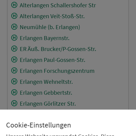
Alterlangen Schallershofer Str
Alterlangen Veit-Stoß-Str.
Neumühle (b. Erlangen)
Erlangen Bayernstr.
ER Äuß. Brucker/P-Gossen-Str.
Erlangen Paul-Gossen-Str.
Erlangen Forschungszentrum
Erlangen Wehneltstr.
Erlangen Gebbertstr.
Erlangen Görlitzer Str.
Erlangen Th.-Heuss-Anlage
Cookie-Einstellungen
Erlangen Stettiner Str.