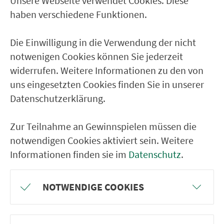
Erlangen, Technische Fakultät /
Unsere Webseite verwendet Cookies. Diese
Wohnheim
haben verschiedene Funktionen.
Erlangen Technische Fakultät
Die Einwilligung in die Verwendung der nicht
Erlangen Asgardweg
notwenigen Cookies können Sie jederzeit
Sieglitzhof Markuskirche
widerrufen. Weitere Informationen zu den von
Erlangen Gedelerstr.
uns eingesetzten Cookies finden Sie in unserer
Datenschutzerklärung.
Buckenhof
Zur Teilnahme an Gewinnspielen müssen die
RÜCKFAHRT
notwendigen Cookies aktiviert sein. Weitere
Busbhf. Buckenhof/Spardorf
Informationen finden sie im
Datenschutz
.
Buckenhof
NOTWENDIGE COOKIES
Erlangen Gedelerstr.
Sieglitzhof Markuskirche