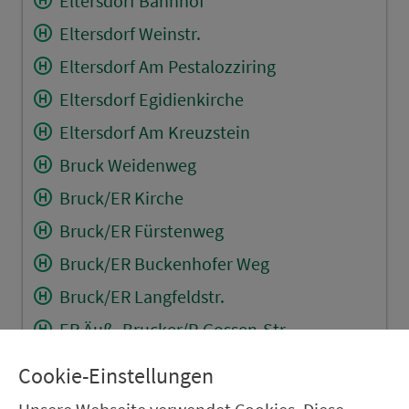
Eltersdorf Bahnhof
Eltersdorf Weinstr.
Eltersdorf Am Pestalozziring
Eltersdorf Egidienkirche
Eltersdorf Am Kreuzstein
Bruck Weidenweg
Bruck/ER Kirche
Bruck/ER Fürstenweg
Bruck/ER Buckenhofer Weg
Bruck/ER Langfeldstr.
ER Äuß. Brucker/P-Gossen-Str.
Erlangen Am Anger
Cookie-Einstellungen
Erlangen Zentralfriedhof