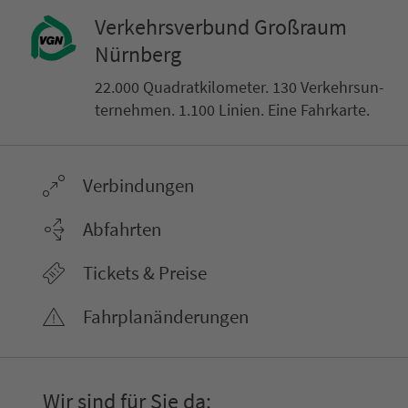
Ver­kehrs­ver­bund Groß­raum
Nürn­berg
22.000 Qua­drat­ki­lo­me­ter. 130 Ver­kehrs­un­
ter­neh­men. 1.100 Linien. Eine Fahr­kar­te.
Ver­bin­dungen
Abfahrten
Tickets & Preise
Fahr­plan­ände­rungen
Wir sind für Sie da: