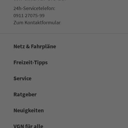
24h-Ser­vice­te­le­fon:
0911 27075-99
Zum Kon­taktformular
Netz & Fahrpläne
Frei­zeit-Tipps
Service
Rat­ge­ber
Neuigkeiten
VGN für alle