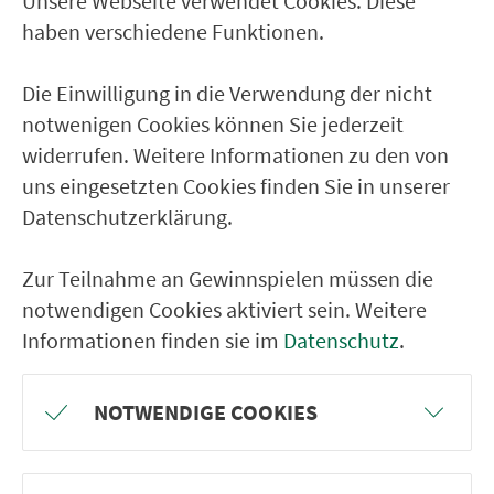
Unsere Webseite verwendet Cookies. Diese
Erlangen Hauptfeuerwache
haben verschiedene Funktionen.
Erlangen Arcaden
Die Einwilligung in die Verwendung der nicht
Erlangen Langemarckplatz
notwenigen Cookies können Sie jederzeit
Erlangen Stubenlohstr.
widerrufen. Weitere Informationen zu den von
Erlangen Schellingstr./MVC
uns eingesetzten Cookies finden Sie in unserer
Datenschutzerklärung.
Erlangen, Allee am Röthelheimpark
Erlangen Doris-Ruppenstein-St.
Zur Teilnahme an Gewinnspielen müssen die
Erlang. Röthelheimpark-Zentrum
notwendigen Cookies aktiviert sein. Weitere
Erlangen Marie-Curie-Str.
Informationen finden sie im
Datenschutz
.
Sieglitzhof Markuskirche
NOTWENDIGE COOKIES
Sieglitzhof Schronfeld
Sieglitzhof Im Heuschlag