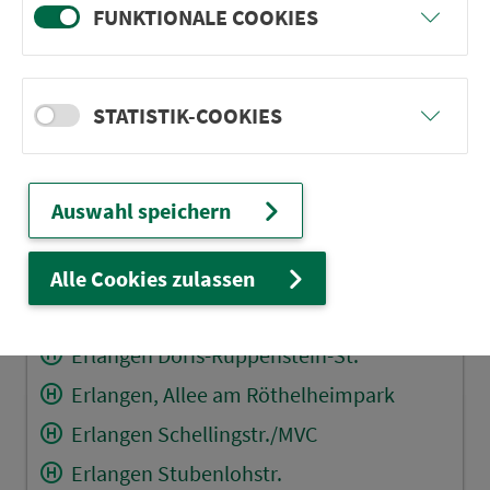
FUNKTIONALE COOKIES
RÜCKFAHRT
Sieglitzhof Eskilstunastr.
STATISTIK-COOKIES
Sieglitzhof Rennesstr.
Sieglitzhof Theresiakirche
Sieglitzhof Schronfeld
Auswahl speichern
Sieglitzhof Markuskirche
Erlangen Marie-Curie-Str.
Alle Cookies zulassen
Erlang. Röthelheimpark-Zentrum
Erlangen Doris-Ruppenstein-St.
Erlangen, Allee am Röthelheimpark
Erlangen Schellingstr./MVC
Erlangen Stubenlohstr.