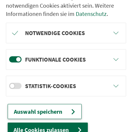
Hersbruck Seidelbaststr.
notwendigen Cookies aktiviert sein. Weitere
Hersbruck Lupinenstr.
Informationen finden sie im
Datenschutz
.
Hersbruck Im Bärnwinkel
Hersbruck Leutenbachstr.
NOTWENDIGE COOKIES
Hersbruck Furtweg
Hersbruck Mühlstr.
FUNKTIONALE COOKIES
Hersbruck Scharfes Eck
Hersbruck Lohweg
STATISTIK-COOKIES
Auswahl speichern
Ver­kehrs­ver­bund Groß­raum
Nürn­berg
Alle Cookies zulassen