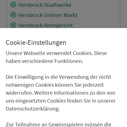
Hersbruck Stadtwerke
Hersbruck Unterer Markt
Hersbruck Amtsgericht
Hersbruck Schulzentrum
Cookie-Einstellungen
Hersbruck Happurger Str.
Unsere Webseite verwendet Cookies. Diese
Hersbruck Eichelgasse
haben verschiedene Funktionen.
Hersbruck Plärrer
Hersbruck (Bahnhof links der Pegnitz)
Die Einwilligung in die Verwendung der nicht
notwenigen Cookies können Sie jederzeit
Hersbruck Ostbahnstr.
widerrufen. Weitere Informationen zu den von
Hersbruck AOK-Bildungszentr.
uns eingesetzten Cookies finden Sie in unserer
Weiher (b. Hersbruck)
Datenschutzerklärung.
Hersbruck Rosengasse
Zur Teilnahme an Gewinnspielen müssen die