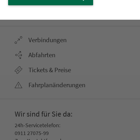
22.000 Qua­drat­ki­lo­me­ter. 130 Ver­kehrs­un­
ter­neh­men. 1.100 Linien. Eine Fahr­kar­te.
Ver­bin­dungen
Abfahrten
Tickets & Preise
Fahr­plan­ände­rungen
Wir sind für Sie da:
24h-Ser­vice­te­le­fon:
0911 27075-99