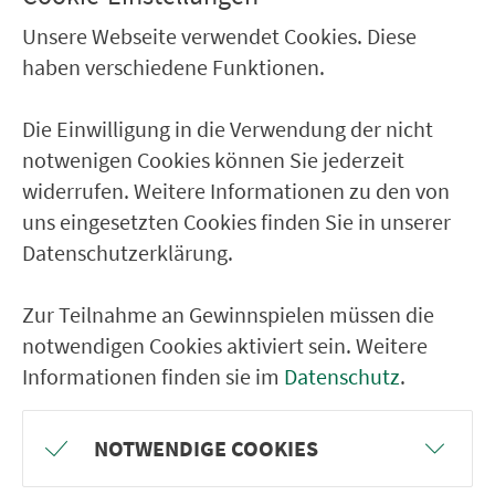
Unsere Webseite verwendet Cookies. Diese
RÜCKFAHRT
haben verschiedene Funktionen.
Warmensteinach Freizeithaus
Die Einwilligung in die Verwendung der nicht
Grassemann
notwenigen Cookies können Sie jederzeit
Glasermühle, B303 / Abzweig
widerrufen. Weitere Informationen zu den von
Bischofsgrün
uns eingesetzten Cookies finden Sie in unserer
Bischofsgrün Rathaus
Datenschutzerklärung.
Bischofsgrün Schwebebahn Nord
Zur Teilnahme an Gewinnspielen müssen die
Bischofsgrün Höhenklinik
notwendigen Cookies aktiviert sein. Weitere
Karches Forsthaus
Informationen finden sie im
Datenschutz
.
Abzw. Fichtelberg
Neubau (b.Fichtelb) Fichtelsee
NOTWENDIGE COOKIES
Neubau (b. Fichtelberg)