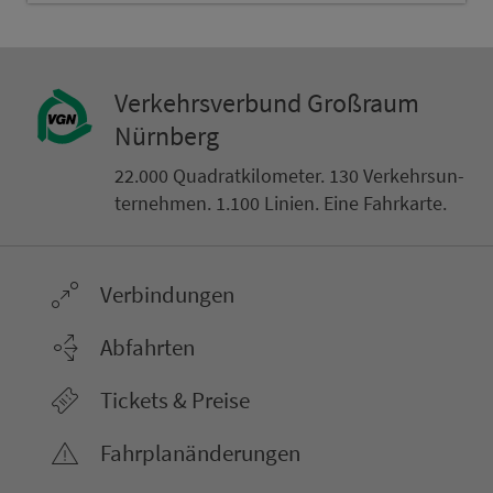
Ver­kehrs­ver­bund Groß­raum
Nürn­berg
22.000 Qua­drat­ki­lo­me­ter. 130 Ver­kehrs­un­
ter­neh­men. 1.100 Linien. Eine Fahr­kar­te.
Ver­bin­dungen
Abfahrten
Tickets & Preise
Fahr­plan­ände­rungen