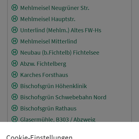
Mehlmeisel Neugrüner Str.
Mehlmeisel Hauptstr.
Unterlind (Mehlm.) Altes FW-Hs
Mehlmeisel Mitterlind
Neubau (b.Fichtelb) Fichtelsee
Abzw. Fichtelberg
Karches Forsthaus
Bischofsgrün Höhenklinik
Bischofsgrün Schwebebahn Nord
Bischofsgrün Rathaus
Glasermühle, B303 / Abzweig
Bischofsgrün
Grassemann
Cookie-Einstellungen