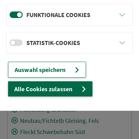
Fichtelberg Marienplatz
FUNKTIONALE COOKIES
Fichtelberg Busbahnhof
Mehlmeisel Bärenschlag
Mehlmeisel Neugrüner Str.
STATISTIK-COOKIES
Abzw. Neugrün/Hüttstadl
Mehlmeisel Hauptstr.
Auswahl speichern
Unterlind (Mehlm.) Altes FW-Hs
Mehlmeisel Mitterlind
Alle Cookies zulassen
Fichtelberg Siedlung
Fichtelberg Grünstein
Neubau/Fichtelb Gleising. Fels
Fleckl Schwebebahn Süd