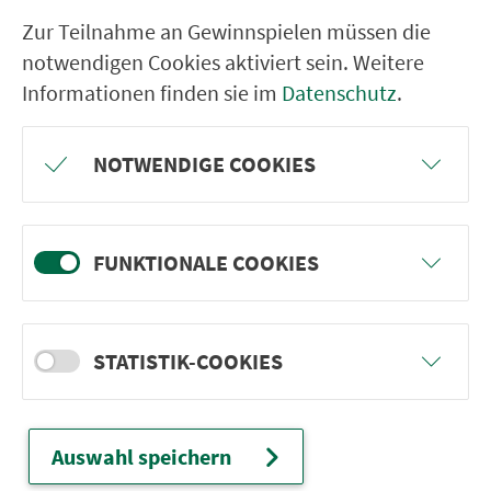
RÜCKFAHRT
Zur Teilnahme an Gewinnspielen müssen die
Hartmannshof Bahnhof
notwendigen Cookies aktiviert sein. Weitere
Informationen finden sie im
Datenschutz
.
Weigendorf Sparkasse
Haunritz
NOTWENDIGE COOKIES
Högen Ortsmitte
Tannlohe
Fürnried Dorfplatz
FUNKTIONALE COOKIES
Troßalter
Eckeltshof
STATISTIK-COOKIES
Wolfertsfeld
Poppberg Kirche
Riedelhof (Birgland) Gasth.
Auswahl speichern