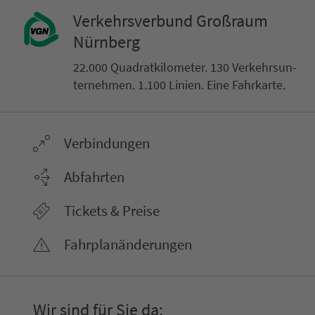
Ver­kehrs­ver­bund Groß­raum
Nürn­berg
22.000 Qua­drat­ki­lo­me­ter. 130 Ver­kehrs­un­
ter­neh­men. 1.100 Linien. Eine Fahr­kar­te.
Ver­bin­dungen
Abfahrten
Tickets & Preise
Fahr­plan­ände­rungen
Wir sind für Sie da: