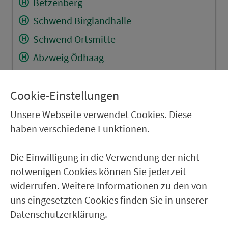
Betzenberg
Schwend Birglandhalle
Schwend Ortsmitte
Abzweig Ödhaag
Riedelhof (Birgland) Gasth.
Poppberg Kirche
Cookie-Einstellungen
Wolfertsfeld
Unsere Webseite verwendet Cookies. Diese
haben verschiedene Funktionen.
Eckeltshof
Troßalter
Die Einwilligung in die Verwendung der nicht
Fürnried Dorfplatz
notwenigen Cookies können Sie jederzeit
Fürnried West
widerrufen. Weitere Informationen zu den von
uns eingesetzten Cookies finden Sie in unserer
Tannlohe
Datenschutzerklärung.