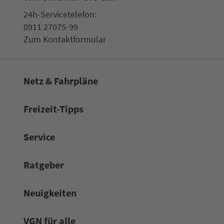
24h-Ser­vice­te­le­fon:
0911 27075-99
Zum Kon­taktformular
Netz & Fahrpläne
Frei­zeit-Tipps
Service
Rat­ge­ber
Neuigkeiten
VGN für alle