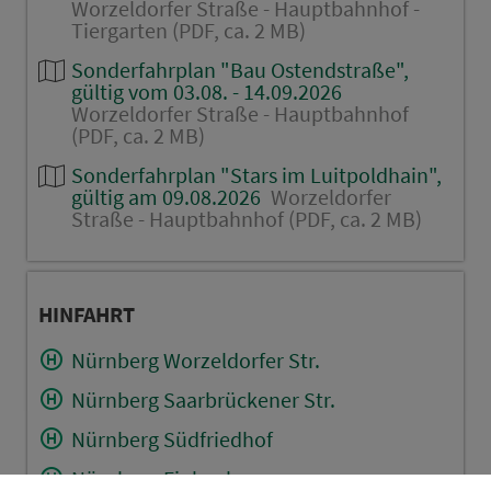
Worzeldorfer Straße - Hauptbahnhof -
Tiergarten (PDF, ca. 2 MB)
Sonderfahrplan "Bau Ostendstraße",
gültig vom 03.08. - 14.09.2026
Worzeldorfer Straße - Hauptbahnhof
(PDF, ca. 2 MB)
Sonderfahrplan "Stars im Luitpoldhain",
gültig am 09.08.2026
Worzeldorfer
Straße - Hauptbahnhof (PDF, ca. 2 MB)
HINFAHRT
Nürnberg Worzeldorfer Str.
Nürnberg Saarbrückener Str.
Nürnberg Südfriedhof
Nürnberg Finkenbrunn