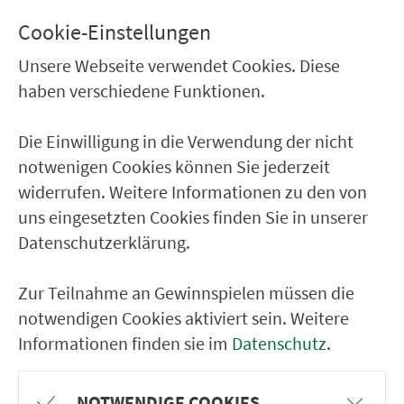
Nürnberg Am Rangierbahnhof
Cookie-Einstellungen
Nürnberg Trafowerk
Unsere Webseite verwendet Cookies. Diese
Nürnberg Frankenstr.
haben verschiedene Funktionen.
Nürnberg Lothringer Str.
Die Einwilligung in die Verwendung der nicht
Nürnberg Siemensstr.
notwenigen Cookies können Sie jederzeit
Nürnberg Schuckertstr.
widerrufen. Weitere Informationen zu den von
Nürnberg Humboldtstr.
uns eingesetzten Cookies finden Sie in unserer
Datenschutzerklärung.
Nürnberg Christuskirche
Nürnberg Aufseßplatz
Zur Teilnahme an Gewinnspielen müssen die
Nürnberg Celtisplatz
notwendigen Cookies aktiviert sein. Weitere
Informationen finden sie im
Datenschutz
.
RÜCKFAHRT
NOTWENDIGE COOKIES