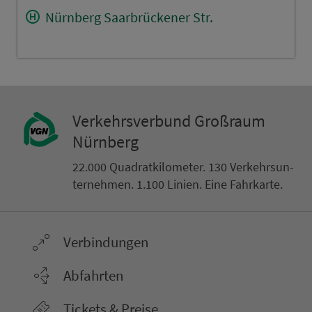
Nürnberg Saarbrückener Str.
Ver­kehrs­ver­bund Groß­raum
Nürn­berg
22.000 Qua­drat­ki­lo­me­ter. 130 Ver­kehrs­un­
ter­neh­men. 1.100 Linien. Eine Fahr­kar­te.
Ver­bin­dungen
Abfahrten
Tickets & Preise