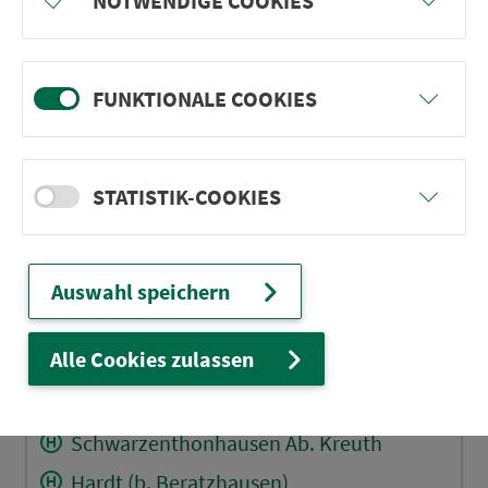
NOTWENDIGE COOKIES
Ried (b. Laaber)
Anger
Unterlichtenberg
FUNKTIONALE COOKIES
Oberlichtenberg Neupaarstadl
Zehenthof
STATISTIK-COOKIES
Abzw. Lammhof
Ritzhof
Abzw. Buxlohe
Auswahl speichern
Hinterthann
Alle Cookies zulassen
Abzw. Grametshof 3
Abzw. Schwarzenthonhausen
Schwarzenthonhausen Ab. Kreuth
Hardt (b. Beratzhausen)