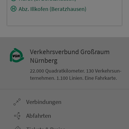
Abz. Illkofen (Beratzhausen)
Ver­kehrs­ver­bund Groß­raum
Nürn­berg
22.000 Qua­drat­ki­lo­me­ter. 130 Ver­kehrs­un­
ter­neh­men. 1.100 Linien. Eine Fahr­kar­te.
Ver­bin­dungen
Abfahrten