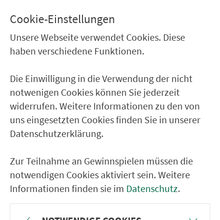
Endlfeld Kreisstraße
Cookie-Einstellungen
Abzw. Edlhausen b. Laaber
Unsere Webseite verwendet Cookies. Diese
Schaggenhofen
haben verschiedene Funktionen.
Babetsberg
Die Einwilligung in die Verwendung der nicht
Münchsried (Brunn) Kapelle
notwenigen Cookies können Sie jederzeit
Münchsried (Brunn) Mitte
widerrufen. Weitere Informationen zu den von
Konstein
uns eingesetzten Cookies finden Sie in unserer
Datenschutzerklärung.
Eglsee (b.Brunn) Kindergarten
Frauenberg/Eglsee
Zur Teilnahme an Gewinnspielen müssen die
Pettenhof (Brunn) Kreisstraße
notwendigen Cookies aktiviert sein. Weitere
Informationen finden sie im
Datenschutz
.
Bergstetten (b. Laaber)
Hinterzhof