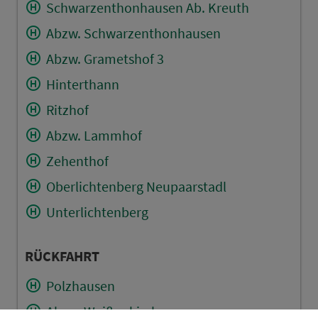
Schwarzenthonhausen Ab. Kreuth
Abzw. Schwarzenthonhausen
Abzw. Grametshof 3
Hinterthann
Ritzhof
Abzw. Lammhof
Zehenthof
Oberlichtenberg Neupaarstadl
Unterlichtenberg
RÜCKFAHRT
Polzhausen
Abzw. Weißenkirchen