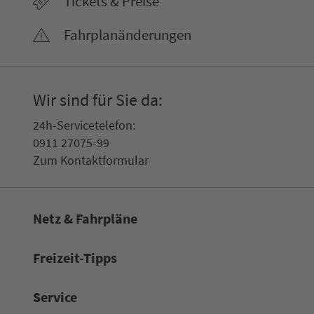
Tickets & Preise
Fahr­plan­ände­rungen
Wir sind für Sie da:
24h-Ser­vice­te­le­fon:
0911 27075-99
Zum Kon­taktformular
Netz & Fahrpläne
Frei­zeit-Tipps
Service