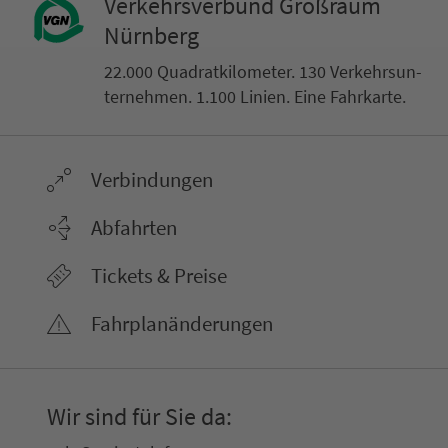
Ver­kehrs­ver­bund Groß­raum
Nürn­berg
22.000 Qua­drat­ki­lo­me­ter. 130 Ver­kehrs­un­
ter­neh­men. 1.100 Linien. Eine Fahr­kar­te.
Ver­bin­dungen
Abfahrten
Tickets & Preise
Fahr­plan­ände­rungen
Wir sind für Sie da: