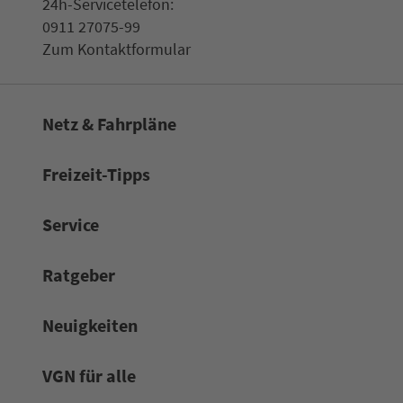
24h-Ser­vice­te­le­fon:
0911 27075-99
Zum Kon­taktformular
Netz & Fahrpläne
Frei­zeit-Tipps
Service
Rat­ge­ber
Neuigkeiten
VGN für alle