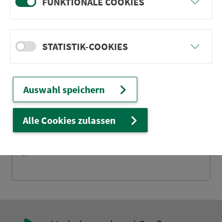
FUNKTIONALE COOKIES
Oberried
Unterried
Litzlohe Obere Dorfstr.
STATISTIK-COOKIES
Inzenhof b. Pilsach
Wünn Ortsmitte
Auswahl speichern
Klosterhof
Raschhof
Alle Cookies zulassen
Wimmersdorf Ortsmitte
Bernthal