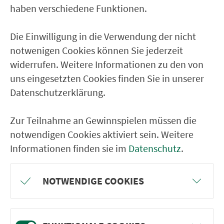
haben verschiedene Funktionen.
Giggling
Eschertshofen
Die Einwilligung in die Verwendung der nicht
notwenigen Cookies können Sie jederzeit
Anzenhofen
widerrufen. Weitere Informationen zu den von
Laaber (b.Pilsach) Hauptstr.
uns eingesetzten Cookies finden Sie in unserer
Abzw. Pfeffertshofen
Datenschutzerklärung.
Tartsberg
Zur Teilnahme an Gewinnspielen müssen die
Ammelhofen
notwendigen Cookies aktiviert sein. Weitere
Danlohe
Informationen finden sie im
Datenschutz
.
Langenmühle
Schneemühle (b. Pilsach)
NOTWENDIGE COOKIES
Eispertshofen
Bräunertshof