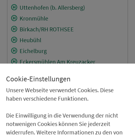
Uttenhofen (b. Allersberg)
Kronmühle
Birkach/RH ROTHSEE
Heubühl
Eichelburg
Eckersmühlen Am Kreuzacker
Abzw. Grashof ROTHSEE
Cookie-Einstellungen
Heuberg (b. Hilpoltst.)
Unsere Webseite verwendet Cookies. Diese
Heuberg (b.Hilpol.) Staatsstr.
haben verschiedene Funktionen.
Hilpoltstein Allersberger Str.
Die Einwilligung in die Verwendung der nicht
Hilpoltstein Rother Str.
notwenigen Cookies können Sie jederzeit
Hilpoltstein Gymnasium
widerrufen. Weitere Informationen zu den von