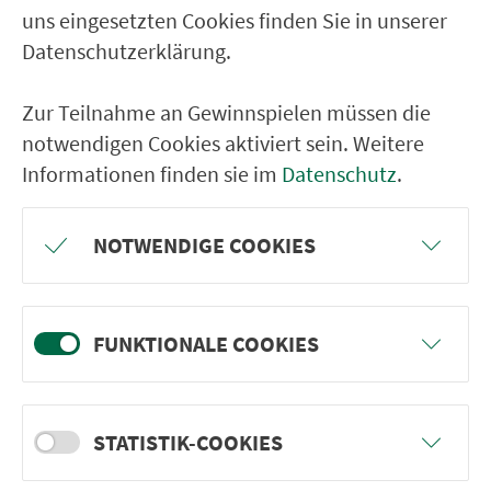
uns eingesetzten Cookies finden Sie in unserer
RÜCKFAHRT
Datenschutzerklärung.
Hilpoltstein Gymnasium
Zur Teilnahme an Gewinnspielen müssen die
Hilpoltstein Mittelschule
notwendigen Cookies aktiviert sein. Weitere
Hilpoltstein Bahnhof
Informationen finden sie im
Datenschutz
.
Hilpoltstein Allersberger Str.
Heuberg (b.Hilpol.) Staatsstr.
NOTWENDIGE COOKIES
Hilpoltstein Rother Str.
Eckersmühlen Am Kreuzacker
FUNKTIONALE COOKIES
Eichelburg
Heubühl
Birkach/RH ROTHSEE
STATISTIK-COOKIES
Abzw. Kronmühle