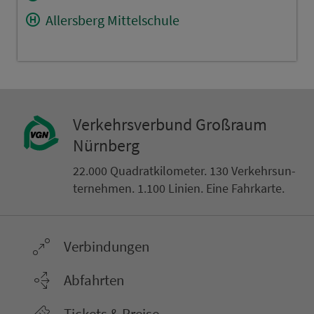
Allersberg Mittelschule
Ver­kehrs­ver­bund Groß­raum
Nürn­berg
22.000 Qua­drat­ki­lo­me­ter. 130 Ver­kehrs­un­
ter­neh­men. 1.100 Linien. Eine Fahr­kar­te.
Ver­bin­dungen
Abfahrten
Tickets & Preise