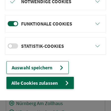
NOTWENDIGE COOKIES
G-Lohe Parkstr.
G-Lohe Sperlingstr.
Sorg (b. Wendelst.)
FUNKTIONALE COOKIES
Wendelstein Holunderweg
Wendelstein Primelweg
STATISTIK-COOKIES
Wendelstein Querstr.
Wendelst. Sperbersl.Str.
Wendelstein Grundschule
Auswahl speichern
Wendelst. Altes Rathaus
Alle Cookies zulassen
Wendelstein Nürnb. Str.
Nürnberg Zollhaus Gaststätte
Nürnberg Am Zollhaus