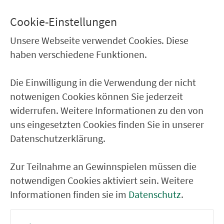
G-Lohe Sperlingstr.
G-Lohe Parkstr.
Cookie-Einstellungen
G-Lohe Schwarzachbrücke
Unsere Webseite verwendet Cookies. Diese
haben verschiedene Funktionen.
Kleinschwarzenlohe Erichmühle
K-Lohe Allerheiligenkirche
Die Einwilligung in die Verwendung der nicht
K.-Lohe Frankenstr.
notwenigen Cookies können Sie jederzeit
K.-Lohe Schule
widerrufen. Weitere Informationen zu den von
uns eingesetzten Cookies finden Sie in unserer
Datenschutzerklärung.
RÜCKFAHRT
K.-Lohe Schule
Zur Teilnahme an Gewinnspielen müssen die
K-Lohe Allerheiligenkirche
notwendigen Cookies aktiviert sein. Weitere
Informationen finden sie im
Datenschutz
.
Kleinschwarzenlohe Erichmühle
G-Lohe Schwarzachbrücke