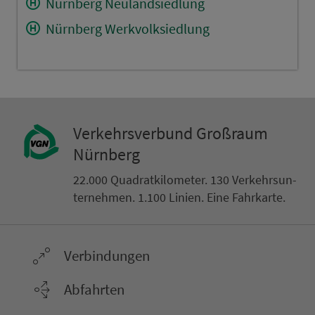
Nürnberg Neulandsiedlung
Nürnberg Werkvolksiedlung
Ver­kehrs­ver­bund Groß­raum
Nürn­berg
22.000 Qua­drat­ki­lo­me­ter. 130 Ver­kehrs­un­
ter­neh­men. 1.100 Linien. Eine Fahr­kar­te.
Ver­bin­dungen
Abfahrten