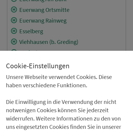
Euerwang Ortsmitte
Euerwang Rainweg
Esselberg
Viehhausen (b. Greding)
Grafenberg
Linden (b. Greding)
Cookie-Einstellungen
Obermässing Hagenbucher Str.
Unsere Webseite verwendet Cookies. Diese
Obermässing Kreuzung
haben verschiedene Funktionen.
Obermässing Österberger Str.
Die Einwilligung in die Verwendung der nicht
Obermässing Schule
notwenigen Cookies können Sie jederzeit
Großhöbing Ort
widerrufen. Weitere Informationen zu den von
uns eingesetzten Cookies finden Sie in unserer
Kleinnottersdorf