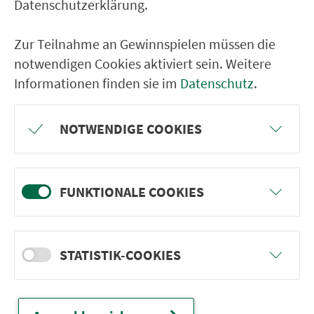
Datenschutzerklärung.
Österberg
Schutzendorf Gasthaus
Zur Teilnahme an Gewinnspielen müssen die
Schutzendorf Kirche
notwendigen Cookies aktiviert sein. Weitere
Informationen finden sie im
Datenschutz
.
Birkhof (bei Greding)
Kraftsbuch Frankenstr.
NOTWENDIGE COOKIES
Kraftsbuch Kirche
Günzenhofen
Abzw. Günzenhofen
FUNKTIONALE COOKIES
Herrnsberg Ortsmitte
Herrnsberg Sportplatz
STATISTIK-COOKIES
Röckenhofen
Untermässing Alte Schule