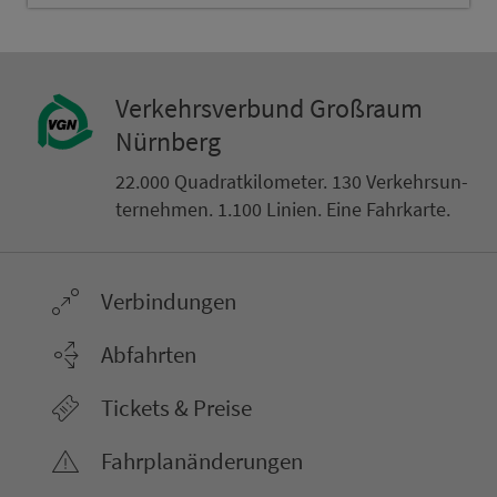
Ver­kehrs­ver­bund Groß­raum
Nürn­berg
22.000 Qua­drat­ki­lo­me­ter. 130 Ver­kehrs­un­
ter­neh­men. 1.100 Linien. Eine Fahr­kar­te.
Ver­bin­dungen
Abfahrten
Tickets & Preise
Fahr­plan­ände­rungen