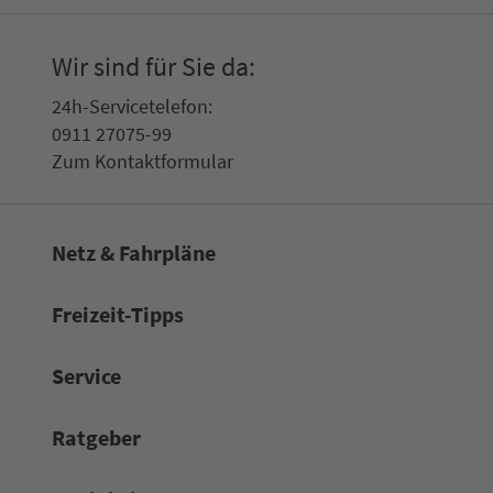
Wir sind für Sie da:
24h-Ser­vice­te­le­fon:
0911 27075-99
Zum Kon­taktformular
Netz & Fahrpläne
Frei­zeit-Tipps
Service
Rat­ge­ber