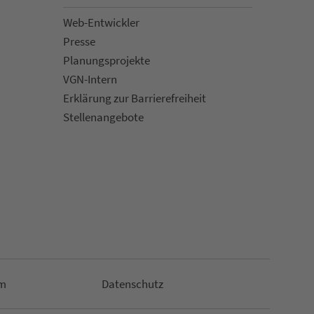
Web-Entwickler
Presse
Pla­nungs­pro­jekte
VGN-Intern
Erklärung zur Bar­ri­e­re­frei­heit
Stellenan­ge­bote
m
Da­ten­schutz