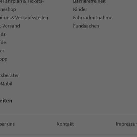
 Fahrplan & Tickets«
Bar­ri­e­re­frei­heit
ine­shop
Kinder
ü­ros & Ver­kaufs­stel­len
Fahr­rad­mit­nah­me
t-Versand
Fund­sachen
ads
ide
er
topp
ts­be­ra­ter
oMobil
eiten
ber uns
Kon­takt
Impressu