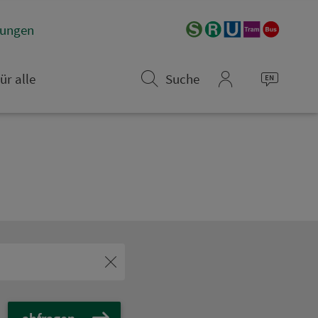
­rungen
ür alle
Suche
mein_VGN
abfragen