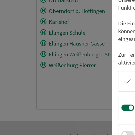
Funkti
Oberndorf b. Höttingen
Karlshof
Die Ei
können
Ellingen Schule
einges
Ellingen Hausner Gasse
Ellingen Weißenburger Str.
Zur Te
aktivie
Weißenburg Plerrer