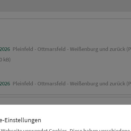
.2026
Pleinfeld - Ottmarsfeld - Weißenburg und zurück (P
0 kB)
.2026
Pleinfeld - Ottmarsfeld - Weißenburg und zurück (P
RÜCKFAHRT
e-Einstellungen
Weißenburg Plerrer/ A
 Webseite verwendet Cookies. Diese haben verschiedene
Weißenburg Bahnhof