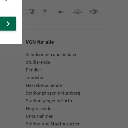
VGN für alle
Schülerinnen und Schüler
Stu­die­rende
Pendler
Touristen
Mes­se­be­suchende
Sta­di­on­gän­ger in Nürn­berg
Sta­di­on­gän­ger in Fürth
Flug­rei­sen­de
Un­ter­neh­men
Städter und Stadt­be­su­cher