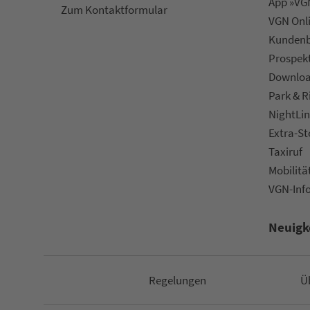
App »VGN
Zum Kon­taktformular
VGN On­l
Kun­den­b
Prospek
Downlo
Park & R
NightLin
Extra-S
Taxiruf
Mo­bi­li­tä
VGN-Inf
Neuigk
Re­ge­lungen
Ü