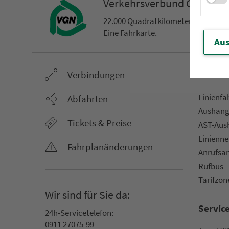
Ver­kehrs­ver­bund Groß­ra
22.000 Qua­drat­ki­lo­me­ter. 130 Ver­k
Eine Fahr­kar­te.
Aus
Ver­bin­dungen
Netz &
Li­ni­en­f
Abfahrten
Aus­hang­
Tickets & Preise
AST-Aus­h
Li­ni­en­n
Fahr­plan­ände­rungen
An­ruf­sa
Rufbus
Ta­rif­zo­
Wir sind für Sie da:
Servic
24h-Ser­vice­te­le­fon:
0911 27075-99