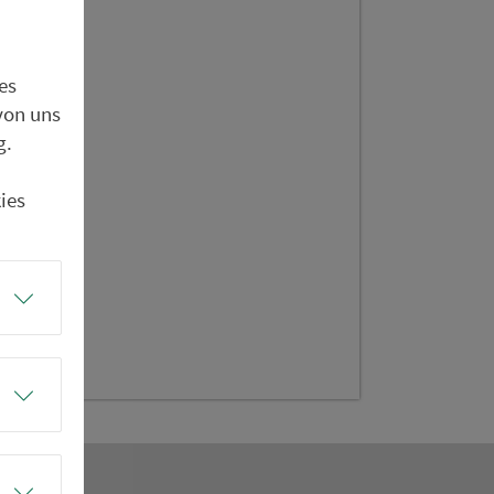
rum
tr.
es
von uns
g.
ies
enweg