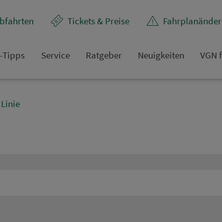
bfahrten
Tickets & Preise
Fahr­plan­ände
t-Tipps
Service
Rat­ge­ber
Neuigkeiten
VGN f
Linie