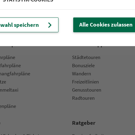
um Nürn­berg
ehrs­un­ter­neh­men. 1.100 Linien.
Alle Cookies zulassen
wahl speichern
 Fahrpläne
Frei­zeit-Tipps
ahr­plä­ne
Städtetouren
fahr­plä­ne
Bonusziele
ang­fahr­plä­ne
Wandern
etze
Frei­zeit­li­ni­en
m­mel­taxi
Genusstouren
Radtouren
nen­plä­ne
e
Rat­ge­ber