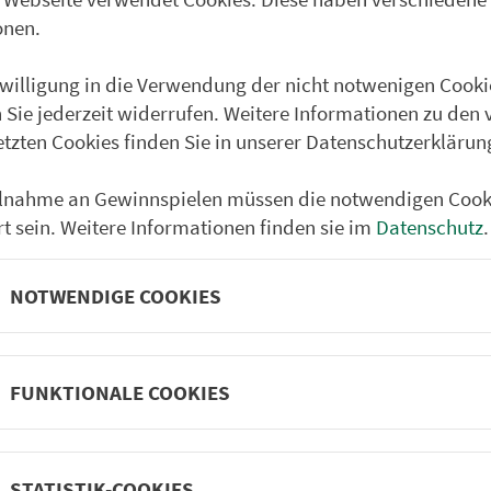
onen.
Weißenburg Schulzent
Ellingen Weißenburger S
nwilligung in die Verwendung der nicht notwenigen Cooki
 Sie jederzeit widerrufen. Weitere Informationen zu den 
Ellingen Hausner Gasse
etzten Cookies finden Sie in unserer Datenschutzerklärun
Ellingen Schule
Ellingen Am Rennfeld
ilnahme an Gewinnspielen müssen die notwendigen Cook
rt sein. Weitere Informationen finden sie im
Datenschutz
.
Karlshof
Oberndorf b. Höttingen
NOTWENDIGE COOKIES
Ottmarsfeld
Pleinfeld Lauterbrunn
FUNKTIONALE COOKIES
Partner im VGN
STATISTIK-COOKIES