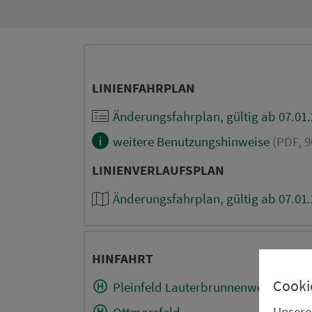
LINIENFAHRPLAN
Änderungsfahrplan, gültig ab 07.01
weitere Benutzungshinweise
(PDF, 9
LINIENVERLAUFSPLAN
Änderungsfahrplan, gültig ab 07.01
HINFAHRT
Cooki
Pleinfeld Lauterbrunnenweg
Unsere
Ottmarsfeld