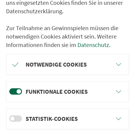
uns eingesetzten Cookies finden Sie in unserer
Schwabach Wolfram-von-Eschenbach-
Datenschutzerklärung.
Gymnasium
Schwabach Nördlinger S.
Zur Teilnahme an Gewinnspielen müssen die
Schwabach Schillerplatz
notwendigen Cookies aktiviert sein. Weitere
Schwabach Neutorstr.
Informationen finden sie im
Datenschutz
.
Schwabach Nürnberger Str.
NOTWENDIGE COOKIES
Schwabach Dr.-Haas-Str.
Nasbach
Wolkersdorfer Berg
FUNKTIONALE COOKIES
Oberbaimbach
Unterbaimbach
STATISTIK-COOKIES
Wolkersdorf Am Pfaffensteig
Wolkersdorf Schule