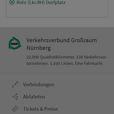
Rohr (Lkr.RH) Dorfplatz
Ver­kehrs­ver­bund Groß­raum
Nürn­berg
22.000 Qua­drat­ki­lo­me­ter. 130 Ver­kehrs­un­
ter­neh­men. 1.100 Linien. Eine Fahr­kar­te.
Ver­bin­dungen
Abfahrten
Tickets & Preise