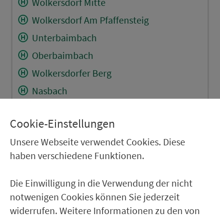
Wolkersdorf Mitte
Wolkersdorf Am Pfaffensteig
Unterbaimbach
Oberbaimbach
Wolkersdorfer Berg
Nasbach
Schwabach Dr.-Haas-Str.
Cookie-Einstellungen
Schwabach Nürnberger Str.
Unsere Webseite verwendet Cookies. Diese
Schwabach Neutorstr.
haben verschiedene Funktionen.
Schwabach Schillerplatz
Schwabach Nördlinger S.
Die Einwilligung in die Verwendung der nicht
notwenigen Cookies können Sie jederzeit
RÜCKFAHRT
widerrufen. Weitere Informationen zu den von