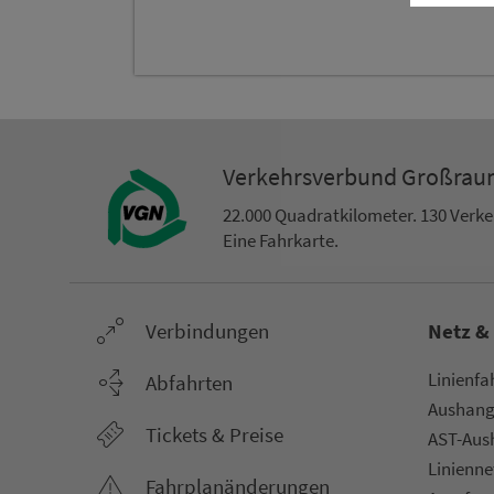
Ver­kehrs­ver­bund Groß­ra
22.000 Qua­drat­ki­lo­me­ter. 130 Ver­k
Eine Fahr­kar­te.
Ver­bin­dungen
Netz &
Li­ni­en­f
Abfahrten
Aus­hang­
Tickets & Preise
AST-Aus­h
Li­ni­en­n
Fahr­plan­ände­rungen