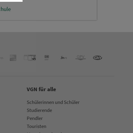
chule
VGN für alle
Schülerinnen und Schüler
Stu­die­rende
Pendler
Touristen