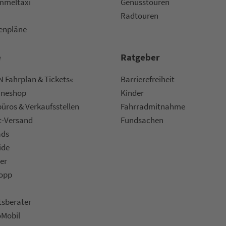
m­mel­taxi
Genusstouren
Radtouren
nen­plä­ne
e
Rat­ge­ber
 Fahrplan & Tickets«
Bar­ri­e­re­frei­heit
ine­shop
Kinder
ü­ros & Ver­kaufs­stel­len
Fahr­rad­mit­nah­me
t-Versand
Fund­sachen
ads
ide
er
topp
ts­be­ra­ter
oMobil