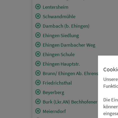
Lentersheim
Schwandmühle
Dambach (b. Ehingen)
Ehingen Siedlung
Ehingen Dambacher Weg
Ehingen Schule
Ehingen Hauptstr.
Cooki
Brunn/ Ehingen Ab. Ehrenschwin
Unsere
Friedrichsthal
Funkti
Beyerberg
Die Ei
Burk (Lkr.AN) Bechhofener Str.
können
Meierndorf
einges