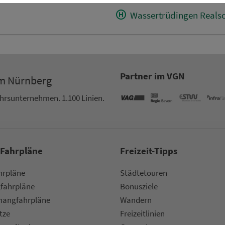
Wassertrüdingen Reals
Partner im VGN
um Nürn­berg
ehrs­un­ter­neh­men. 1.100 Linien.
 Fahrpläne
Frei­zeit-Tipps
ahr­plä­ne
Städtetouren
fahr­plä­ne
Bonusziele
ang­fahr­plä­ne
Wandern
etze
Frei­zeit­li­ni­en