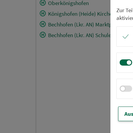
Oberkönigshofen
Zur Te
Königshofen (Heide) Kirche
aktivie
Bechhofen (Lkr. AN) Marktplatz
Bechhofen (Lkr. AN) Schule
Aus