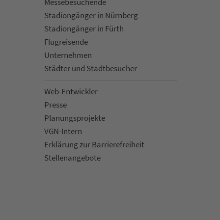
Mes­se­be­suchende
Sta­di­on­gän­ger in Nürn­berg
Sta­di­on­gän­ger in Fürth
Flug­rei­sen­de
Un­ter­neh­men
Städter und Stadt­be­su­cher
Web-Entwickler
Presse
Pla­nungs­pro­jekte
VGN-Intern
Erklärung zur Bar­ri­e­re­frei­heit
Stellenan­ge­bote