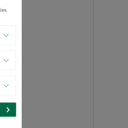
ies
renschwin
eg
hrh.
.
schule