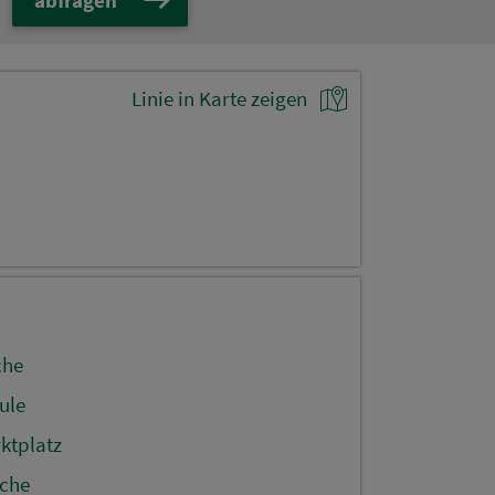
Linie in Karte zeigen
che
ule
ktplatz
rche