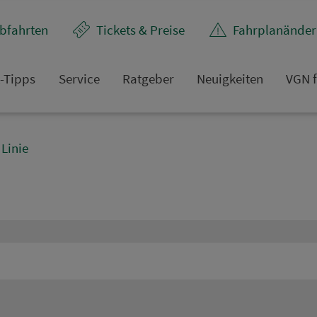
bfahrten
Tickets & Preise
Fahr­plan­ände
t-Tipps
Service
Rat­ge­ber
Neuigkeiten
VGN f
Linie