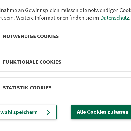
Friedrichsthal
ilnahme an Gewinnspielen müssen die notwendigen Cook
Brunn/ Ehingen Ab. Eh
rt sein. Weitere Informationen finden sie im
Datenschutz
.
Ehingen Brunner Weg
Ehingen Hauptstr.
NOTWENDIGE COOKIES
Ehingen Schule
Ehingen Dambacher W
FUNKTIONALE COOKIES
Ehingen Siedlung
Schwandmühle
Lentersheim
STATISTIK-COOKIES
Dambach (b. Ehingen)
Altentrüdingen Feuerwe
Alle Cookies zulassen
wahl speichern
Altentrüdingen Hauptstr
Wassertrüdingen Volks