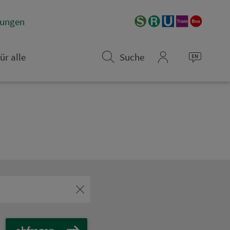
­rungen
ür alle
Suche
mein_VGN
abfragen