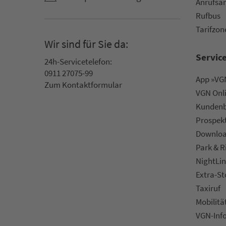
An­ruf­sa
Rufbus
Ta­rif­zo­
Wir sind für Sie da:
Servic
24h-Ser­vice­te­le­fon:
0911 27075-99
App »VGN
Zum Kon­taktformular
VGN On­l
Kun­den­b
Prospek
Downlo
Park & R
NightLin
Extra-S
Taxiruf
Mo­bi­li­tä
VGN-Inf