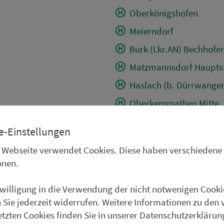
Oberkönigshofen
Meierndorf
Burk (Lkr.AN) Bechhofen
Matzmannsdorf Hauptst
Haslach (b. Dürrwange
Oberkemmathen Mitte
Dorfkemmathen
e-Einstellungen
Langfurth Oberkemmath
 Webseite verwendet Cookies. Diese haben verschiedene
Ammelbruch
onen.
Dühren Ort
nwilligung in die Verwendung der nicht notwenigen Cooki
Grüb (b. Wittelshofen) 
 Sie jederzeit widerrufen. Weitere Informationen zu den 
Beyerberg
etzten Cookies finden Sie in unserer Datenschutzerklärun