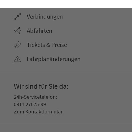
Ver­bin­dungen
Abfahrten
Tickets & Preise
Fahr­plan­ände­rungen
Wir sind für Sie da:
24h-Ser­vice­te­le­fon:
0911 27075-99
Zum Kon­taktformular