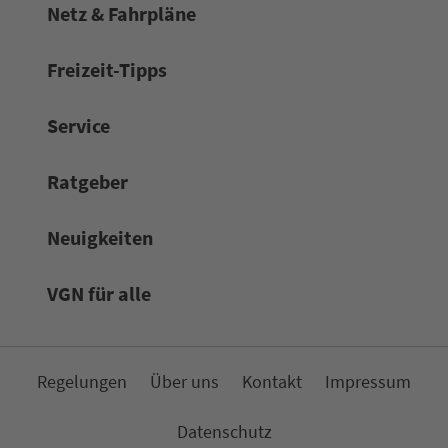
Netz & Fahrpläne
Frei­zeit-Tipps
Service
Rat­ge­ber
Neuigkeiten
VGN für alle
Re­ge­lungen
Über uns
Kon­takt
Impressum
Da­ten­schutz