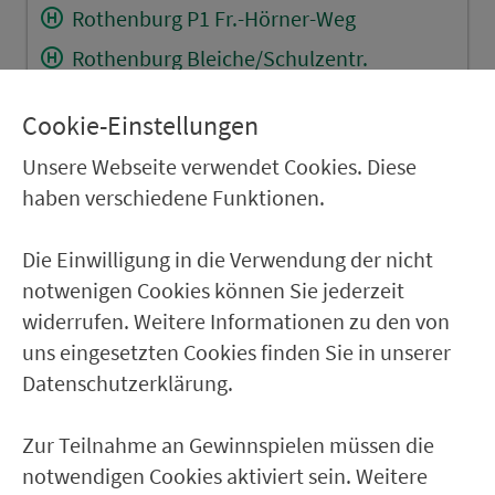
Rothenburg P1 Fr.-Hörner-Weg
Rothenburg Bleiche/Schulzentr.
Rothenburg Doppelbrücke
Cookie-Einstellungen
Rothenburg Grafenruh
Unsere Webseite verwendet Cookies. Diese
Schandhof
haben verschiedene Funktionen.
Burgstall (b.Rothenburg o.d.T)
Bettenfeld
Die Einwilligung in die Verwendung der nicht
notwenigen Cookies können Sie jederzeit
Reusch (b. Rothenburg o.T.)
widerrufen. Weitere Informationen zu den von
Schnepfendorf
uns eingesetzten Cookies finden Sie in unserer
Brundorf
Datenschutzerklärung.
Leuzenbronn
Zur Teilnahme an Gewinnspielen müssen die
Hemmendorf
notwendigen Cookies aktiviert sein. Weitere