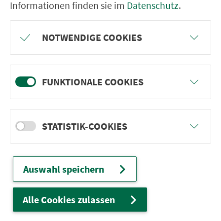
Vorbach Abzw. Reutsachsen
Informationen finden sie im
Datenschutz
.
Vorbach (b. Rothenburg o.d.T.)
Rothenburg Bronnenmühle
NOTWENDIGE COOKIES
Rothenburg Heckenackerstr.
Rothenburg An der Landhege
FUNKTIONALE COOKIES
Rothenburg E.-Geißendörfer-Str
STATISTIK-COOKIES
Ver­kehrs­ver­bund Groß­raum
Auswahl speichern
Nürn­berg
22.000 Qua­drat­ki­lo­me­ter. 130 Ver­kehrs­un­
Alle Cookies zulassen
ter­neh­men. 1.100 Linien. Eine Fahr­kar­te.