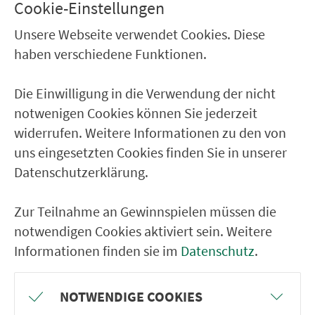
Cookie-Einstellungen
Bamberg Titusstr.
Bamberg Cherbonhof
Unsere Webseite verwendet Cookies. Diese
haben verschiedene Funktionen.
Bamberg Heßlergasse
Gaustadt Freibad
Die Einwilligung in die Verwendung der nicht
Bamberg Seewiesenstr.
notwenigen Cookies können Sie jederzeit
widerrufen. Weitere Informationen zu den von
Bamberg Rothofer Str.
uns eingesetzten Cookies finden Sie in unserer
Bamberg Krötleinstr.
Datenschutzerklärung.
RÜCKFAHRT
Zur Teilnahme an Gewinnspielen müssen die
notwendigen Cookies aktiviert sein. Weitere
Gaustadt Ziegelei
Informationen finden sie im
Datenschutz
.
Bamberg Krötleinstr.
Bamberg Rothofer Str.
NOTWENDIGE COOKIES
Bamberg Seewiesenstr.