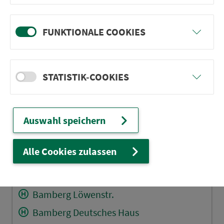
Bamberg Heßlergasse
FUNKTIONALE COOKIES
Bamberg Cherbonhof
Bamberg Titusstr.
Bamberg Frutolfstr.
STATISTIK-COOKIES
Bamberg Schweinfurter Str.
Bamberg Sandstr.
Auswahl speichern
Bamberg Stadtarchiv
Bamberg Elisabethenstr.
Alle Cookies zulassen
Bamberg Domplatz
Bamberg Markusplatz
Bamberg Löwenstr.
Bamberg Deutsches Haus