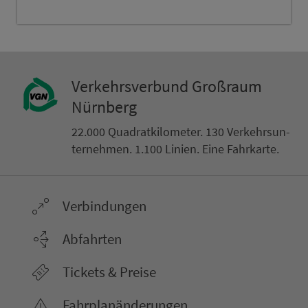
Ver­kehrs­ver­bund Groß­raum
Nürn­berg
22.000 Qua­drat­ki­lo­me­ter. 130 Ver­kehrs­un­
ter­neh­men. 1.100 Linien. Eine Fahr­kar­te.
Ver­bin­dungen
Abfahrten
Tickets & Preise
Fahr­plan­ände­rungen