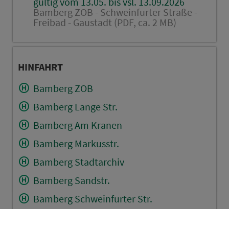
gültig vom 13.05. bis vsl. 13.09.2026
Bamberg ZOB - Schweinfurter Straße -
Freibad - Gaustadt (PDF, ca. 2 MB)
HINFAHRT
Bamberg ZOB
Bamberg Lange Str.
Bamberg Am Kranen
Bamberg Markusstr.
Bamberg Stadtarchiv
Bamberg Sandstr.
Bamberg Schweinfurter Str.
Bamberg Frutolfstr.