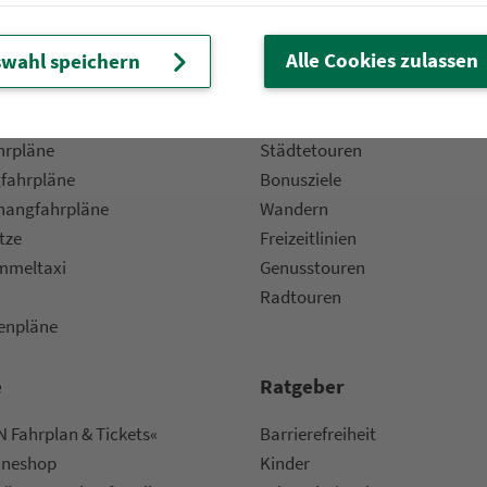
Alle Cookies zulassen
wahl speichern
 Fahrpläne
Frei­zeit-Tipps
ahr­plä­ne
Städtetouren
fahr­plä­ne
Bonusziele
ang­fahr­plä­ne
Wandern
etze
Frei­zeit­li­ni­en
m­mel­taxi
Genusstouren
Radtouren
nen­plä­ne
e
Rat­ge­ber
 Fahrplan & Tickets«
Bar­ri­e­re­frei­heit
ine­shop
Kinder