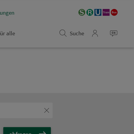
­rungen
ür alle
Suche
mein_VGN
abfragen