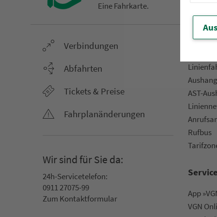
Eine Fahr­kar­te.
Aus
Ver­bin­dungen
Netz &
Li­ni­en­f
Abfahrten
Aus­hang­
Tickets & Preise
AST-Aus­h
Li­ni­en­n
Fahr­plan­ände­rungen
An­ruf­sa
Rufbus
Ta­rif­zo­
Wir sind für Sie da:
Servic
24h-Ser­vice­te­le­fon:
0911 27075-99
App »VGN
Zum Kon­taktformular
VGN On­l