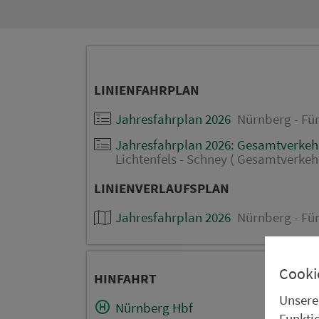
LINIENFAHRPLAN
Jahresfahrplan 2026
Nürnberg - Für
Jahresfahrplan 2026: Gesamtverkehr
Lichtenfels - Schney ( Gesamtverkeh
LINIENVERLAUFSPLAN
Jahresfahrplan 2026
Nürnberg - Für
Cooki
HINFAHRT
Unsere
Nürnberg Hbf
Funkti