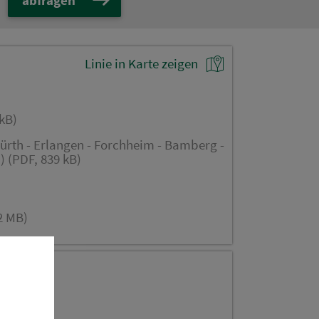
Linie in Karte zeigen
kB)
ürth - Erlangen - Forchheim - Bamberg -
) (PDF, 839 kB)
2 MB)