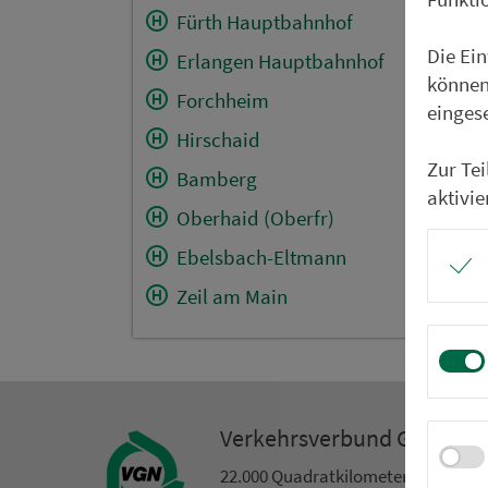
Fürth Hauptbahnhof
Die Ei
Erlangen Hauptbahnhof
können
Forchheim
einges
Hirschaid
Zur Te
Bamberg
aktivie
Oberhaid (Oberfr)
Ebelsbach-Eltmann
Zeil am Main
Ver­kehrs­ver­bund Groß­ra
22.000 Qua­drat­ki­lo­me­ter. 130 Ver­k