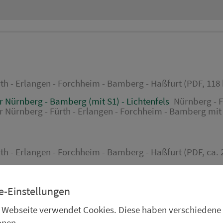
th - Erlangen - Forchheim - Bamberg - Haßfurt (PDF, 118 
 Nürnberg - Bamberg (mit S1) - Lichtenfels
Nürnberg - F
r Nürnberg - Fürth - Erlangen - Forchheim - Bamberg mit 
th - Erlangen - Forchheim - Bamberg - Haßfurt (PDF, ca. 
e-Einstellungen
RÜCKFAHRT
 Webseite verwendet Cookies. Diese haben verschiedene
Haßfurt
onen.