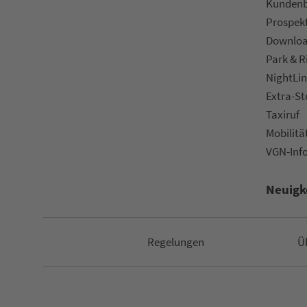
Kun­den­b
Prospek
Downlo
Park & R
NightLin
Extra-S
Taxiruf
Mo­bi­li­tä
VGN-Inf
Neuigk
Re­ge­lungen
Ü