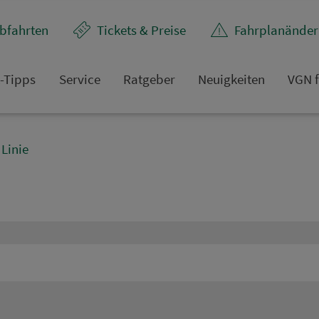
bfahrten
Tickets & Preise
Fahr­plan­ände
t-Tipps
Service
Rat­ge­ber
Neuigkeiten
VGN f
Linie