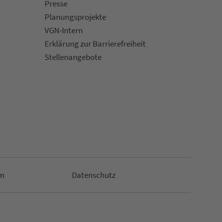
Presse
Pla­nungs­pro­jekte
VGN-Intern
Erklärung zur Bar­ri­e­re­frei­heit
Stellenan­ge­bote
m
Da­ten­schutz