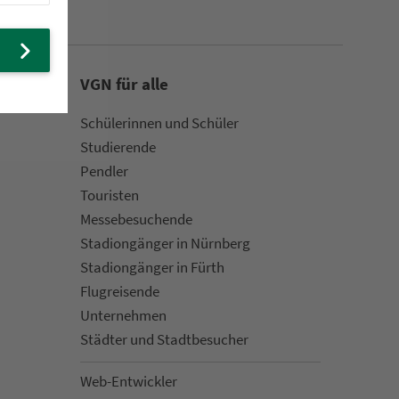
VGN für alle
Schülerinnen und Schüler
Stu­die­rende
Pendler
Touristen
Mes­se­be­suchende
Sta­di­on­gän­ger in Nürn­berg
Sta­di­on­gän­ger in Fürth
Flug­rei­sen­de
Un­ter­neh­men
Städter und Stadt­be­su­cher
Web-Entwickler