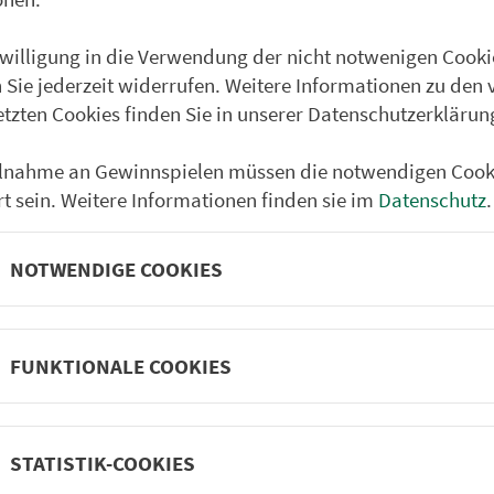
Bamberg
nwilligung in die Verwendung der nicht notwenigen Cooki
Hirschaid
 Sie jederzeit widerrufen. Weitere Informationen zu den 
Forchheim
etzten Cookies finden Sie in unserer Datenschutzerklärun
Erlangen Hauptbahnho
ilnahme an Gewinnspielen müssen die notwendigen Cook
Fürth Hauptbahnhof
rt sein. Weitere Informationen finden sie im
Datenschutz
.
NOTWENDIGE COOKIES
FUNKTIONALE COOKIES
Partner im VGN
um Nürn­berg
STATISTIK-COOKIES
ehrs­un­ter­neh­men. 1.100 Linien.