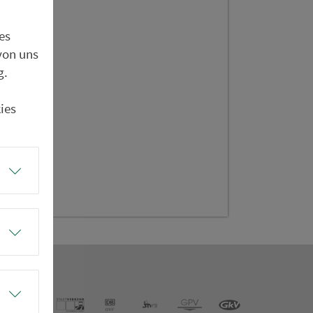
es
von uns
g.
f
ies