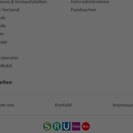
ü­ros & Ver­kaufs­stel­len
Fahr­rad­mit­nah­me
t-Versand
Fund­sachen
ads
ide
er
topp
ts­be­ra­ter
oMobil
eiten
ber uns
Kon­takt
Impressu