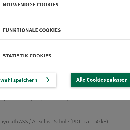
NOTWENDIGE COOKIES
ayreuth ZOH (PDF, ca. 150 kB)
FUNKTIONALE COOKIES
ayreuth Saas Süd (PDF, ca. 150 kB)
STATISTIK-COOKIES
ayreuth ZOH (PDF, ca. 150 kB)
uz", gültig ab 07.04. für ca. 6 Monate
Richtung Bayreuth
Alle Cookies zulassen
wahl speichern
ayreuth ZOH (PDF, ca. 150 kB)
ayreuth ASS / A.-Schw.-Schule (PDF, ca. 150 kB)