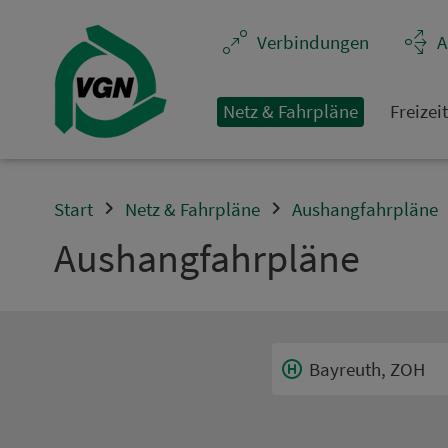
Navigation überspringen
Ver­bin­dungen
A
Netz & Fahrpläne
Frei­zei
Start
Netz & Fahrpläne
Aushangfahrpläne
Aus­hang­fahr­plä­ne