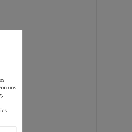
es
von uns
g.
ies