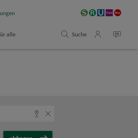
­rungen
ür alle
Suche
mein_VGN
abfragen