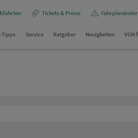
bfahrten
Tickets & Preise
Fahr­plan­ände
t-Tipps
Service
Rat­ge­ber
Neuigkeiten
VGN f