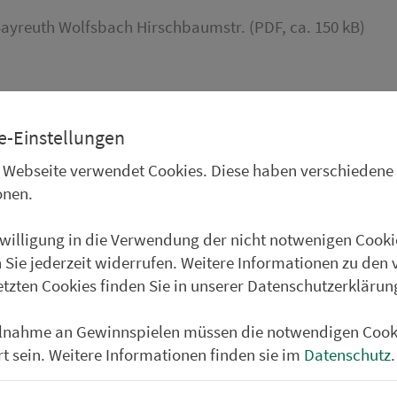
ayreuth Wolfsbach Hirschbaumstr. (PDF, ca. 150 kB)
ayreuth ZOH (PDF, ca. 150 kB)
e-Einstellungen
ayreuth Südfriedhof (PDF, ca. 150 kB)
 Webseite verwendet Cookies. Diese haben verschiedene
onen.
nwilligung in die Verwendung der nicht notwenigen Cooki
ayreuth Rödensdorf Ortsmitte (PDF, ca. 150 kB)
 Sie jederzeit widerrufen. Weitere Informationen zu den 
etzten Cookies finden Sie in unserer Datenschutzerklärun
ayreuth ZOH (PDF, ca. 150 kB)
ilnahme an Gewinnspielen müssen die notwendigen Cook
rt sein. Weitere Informationen finden sie im
Datenschutz
.
ayreuth Friedrichsthal Ost (PDF, ca. 150 kB)