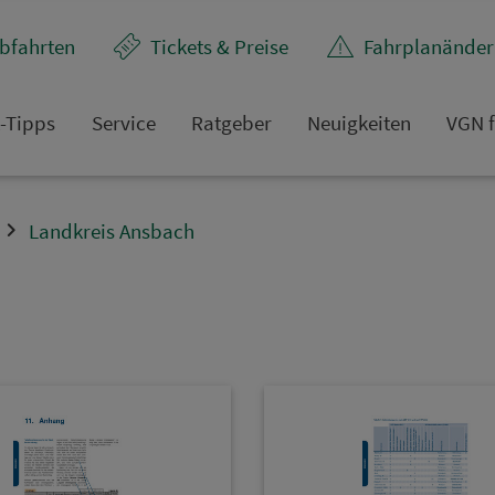
bfahrten
Tickets & Preise
Fahr­plan­ände
t-Tipps
Service
Rat­ge­ber
Neuigkeiten
VGN f
Landkreis Ansbach