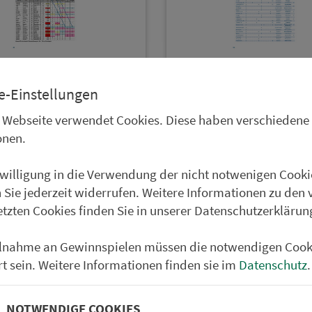
e-Einstellungen
richt 2019 –
Endbericht 2019 –
 Webseite verwendet Cookies. Diese haben verschiedene
dungen
Tabellen
onen.
nwilligung in die Verwendung der nicht notwenigen Cooki
 Sie jederzeit widerrufen. Weitere Informationen zu den 
etzten Cookies finden Sie in unserer Datenschutzerklärun
Partner im VGN
um Nürn­berg
ilnahme an Gewinnspielen müssen die notwendigen Cook
rt sein. Weitere Informationen finden sie im
Datenschutz
.
ehrs­un­ter­neh­men. 1.100 Linien.
NOTWENDIGE COOKIES