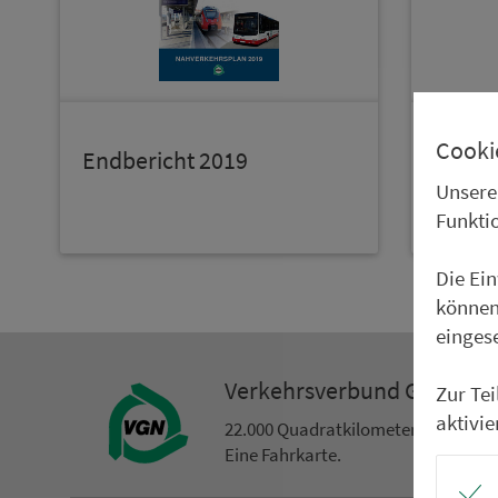
Cooki
Endbericht 2019
Endbe
Unsere
Abbil
Funkti
Die Ei
können
einges
Ver­kehrs­ver­bund Groß­ra
Zur Te
aktivie
22.000 Qua­drat­ki­lo­me­ter. 130 Ver­k
Eine Fahr­kar­te.