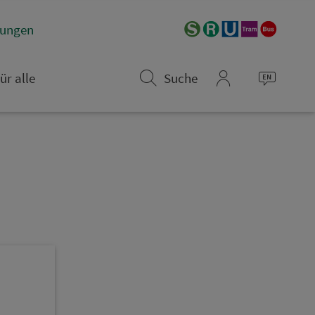
­rungen
ür alle
Suche
mein_VGN