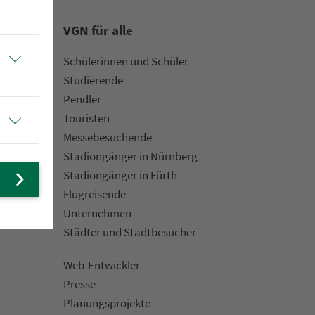
VGN für alle
Schülerinnen und Schüler
Stu­die­rende
Pendler
Touristen
Mes­se­be­suchende
Sta­di­on­gän­ger in Nürn­berg
Sta­di­on­gän­ger in Fürth
Flug­rei­sen­de
Un­ter­neh­men
Städter und Stadt­be­su­cher
Web-Entwickler
Presse
Pla­nungs­pro­jekte