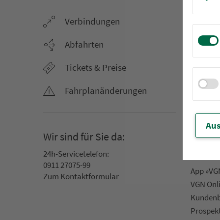
Ver­bin­dungen
Netz &
Li­ni­en­f
Abfahrten
Aus­hang­
Tickets & Preise
AST-Aus­h
Li­ni­en­n
Fahr­plan­ände­rungen
An­ruf­sa
Rufbus
Ta­rif­zo­
Aus
Wir sind für Sie da:
Servic
24h-Ser­vice­te­le­fon:
0911 27075-99
App »VGN
Zum Kon­taktformular
VGN On­l
Kun­den­b
Prospek