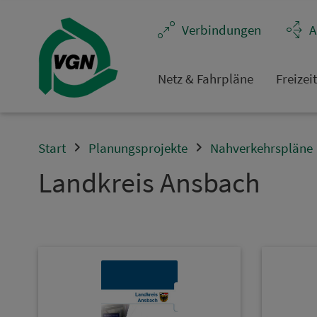
Navigation überspringen
Ver­bin­dungen
A
Netz & Fahrpläne
Frei­zei
Start
Planungsprojekte
Nahverkehrspläne
Land­kreis Ans­bach