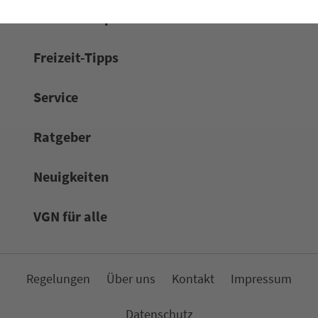
Netz & Fahrpläne
Frei­zeit-Tipps
Service
Rat­ge­ber
Neuigkeiten
VGN für alle
Re­ge­lungen
Über uns
Kon­takt
Impressum
Da­ten­schutz