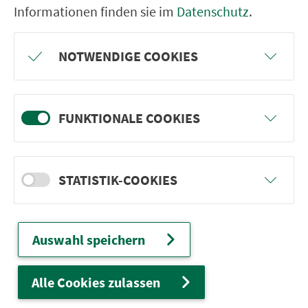
Informationen finden sie im
Datenschutz
.
Ver­bin­dungen
NOTWENDIGE COOKIES
Abfahrten
Tickets & Preise
FUNKTIONALE COOKIES
Fahr­plan­ände­rungen
STATISTIK-COOKIES
Wir sind für Sie da:
24h-Ser­vice­te­le­fon:
Auswahl speichern
0911 27075-99
Zum Kon­taktformular
Alle Cookies zulassen