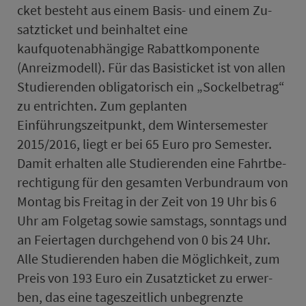
cket besteht aus einem Basis- und einem Zu­
satz­ti­cket und beinhaltet eine
kaufquotenabhängige Rabattkomponente
(Anreizmodell). Für das Ba­sis­ti­cket ist von allen
Stu­die­renden obligatorisch ein „Sockelbetrag“
zu entrichten. Zum geplanten
Einführungszeitpunkt, dem Win­ter­se­mes­ter
2015/2016, liegt er bei 65 Euro pro Se­mes­ter.
Damit er­hal­ten alle Stu­die­renden eine Fahrt­be­
rech­ti­gung für den ge­samten Ver­bund­raum von
Mon­tag bis Frei­tag in der Zeit von 19 Uhr bis 6
Uhr am Fol­ge­tag sowie sams­tags, sonn­tags und
an Fei­er­tagen durchgehend von 0 bis 24 Uhr.
Alle Stu­die­renden haben die Möglichkeit, zum
Preis von 193 Euro ein Zu­satz­ti­cket zu er­wer­
ben, das eine tageszeit­lich unbegrenzte