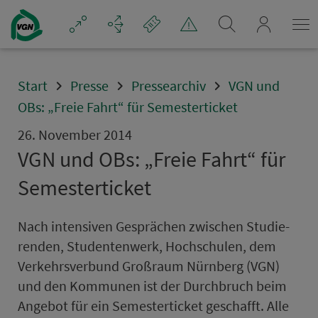
Navigation überspringen
mein_VGN
Start
Presse
Pressearchiv
VGN und
OBs: „Freie Fahrt“ für Semesterticket
26. November 2014
VGN und OBs: „Freie Fahrt“ für
Se­mes­ter­ti­cket
Nach intensiven Gesprächen zwischen Stu­die­
renden, Stu­den­ten­werk, Hoch­schu­len, dem
Ver­kehrs­ver­bund Groß­raum Nürn­berg (VGN)
und den Kommunen ist der Durchbruch beim
An­ge­bot für ein Se­mes­ter­ti­cket geschafft. Alle