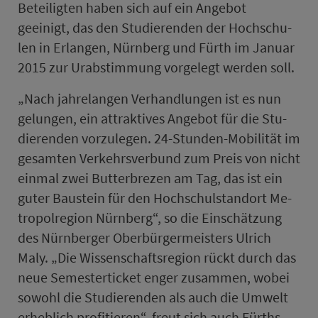
Beteiligten haben sich auf ein An­ge­bot
geeinigt, das den Stu­die­renden der Hoch­schu­
len in Erlangen, Nürn­berg und Fürth im Ja­nu­ar
2015 zur Urabstimmung vorgelegt werden soll.
„Nach jahrelangen Verhandlungen ist es nun
gelungen, ein attraktives An­ge­bot für die Stu­
die­renden vorzulegen. 24-Stunden-Mo­bi­li­tät im
ge­samten Ver­kehrs­ver­bund zum Preis von nicht
einmal zwei Butterbrezen am Tag, das ist ein
guter Baustein für den Hochschulstand­ort Me­
tro­pol­re­gi­on Nürn­berg“, so die Einschätzung
des Nürn­berger Oberbürgermeisters Ulrich
Maly. „Die Wissenschaftsregion rückt durch das
neue Se­mes­ter­ti­cket enger zusammen, wobei
sowohl die Stu­die­renden als auch die Umwelt
er­heb­lich profitieren“, freut sich auch Fürths