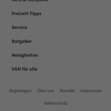
Frei­zeit-Tipps
Service
Rat­ge­ber
Neuigkeiten
VGN für alle
Re­ge­lungen
Über uns
Kon­takt
Impressum
Da­ten­schutz