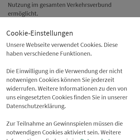
Nutzung im ge­samten Ver­kehrs­ver­bund
ermöglicht.
Nutzbar mit beiden Tickets sind im
Cookie-Einstellungen
drittgrößten Verbund Deutschlands alle Busse
Unsere Webseite verwendet Cookies. Diese
und Bahnen in der zweiten Klasse, wobei zu­
haben verschiedene Funktionen.
schlags­pflich­tige Ver­kehrs­mit­tel wie bei den
übrigen Zeit­kar­tenan­ge­boten im VGN einen
Die Einwilligung in die Verwendung der nicht
Zuschlag erfordern. In der Summe liegt der
notwenigen Cookies können Sie jederzeit
Betrag für den vollen Leistungsumfang bei 258
widerrufen. Weitere Informationen zu den von
Euro pro Studienhalbjahr. Das sind 43 Euro pro
uns eingesetzten Cookies finden Sie in unserer
Monat oder 1,41 Euro pro Tag. Damit existiert
Datenschutzerklärung.
im VGN kein günstigeres Zeit­kar­tenan­ge­bot für
die ver­bund­weite Nutzung. Eine Berechtigten-
Zur Teilnahme an Gewinnspielen müssen die
Altersgrenze ist nicht vorgesehen.
notwendigen Cookies aktiviert sein. Weitere
Bei der Preis­ge­stal­tung waren ver­schie­dene