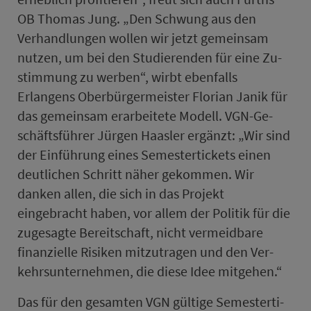
OB Thomas Jung. „Den Schwung aus den
Verhandlungen wollen wir jetzt ge­mein­sam
nutzen, um bei den Stu­die­renden für eine Zu­
stim­mung zu werben“, wirbt eben­falls
Erlangens Oberbürgermeister Florian Janik für
das ge­mein­sam erarbeitete Modell. VGN-Ge­
schäfts­füh­rer Jürgen Haasler ergänzt: „Wir sind
der Einführung eines Se­mes­ter­ti­ckets einen
deutlichen Schritt näher gekommen. Wir
danken allen, die sich in das Projekt
eingebracht haben, vor allem der Politik für die
zugesagte Bereitschaft, nicht vermeidbare
finanzielle Risiken mitzutragen und den Ver­
kehrs­un­ter­neh­men, die diese Idee mitgehen.“
Das für den ge­samten VGN gültige Se­mes­ter­ti­