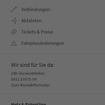
Ver­bin­dungen
Abfahrten
Tickets & Preise
Fahr­plan­ände­rungen
Wir sind für Sie da:
24h-Ser­vice­te­le­fon:
0911 27075-99
Zum Kon­taktformular
Netz & Fahrpläne