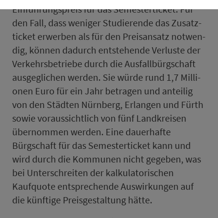
Einführungspreis für das Se­mes­ter­ti­cket. Für
den Fall, dass weniger Stu­die­rende das Zu­satz­
ti­cket er­wer­ben als für den Preisansatz not­wen­
dig, können dadurch entstehende Verluste der
Verkehrsbetriebe durch die Ausfallbürgschaft
ausgeglichen werden. Sie würde rund 1,7 Mil­li­
onen Euro für ein Jahr betragen und anteilig
von den Städten Nürn­berg, Erlangen und Fürth
sowie voraussichtlich von fünf Land­kreisen
über­nom­men werden. Eine dauerhafte
Bürgschaft für das Se­mes­ter­ti­cket kann und
wird durch die Kommunen nicht gegeben, was
bei Unterschreiten der kalkulatorischen
Kaufquote ent­spre­chende Auswirkungen auf
die künftige Preis­ge­stal­tung hätte.