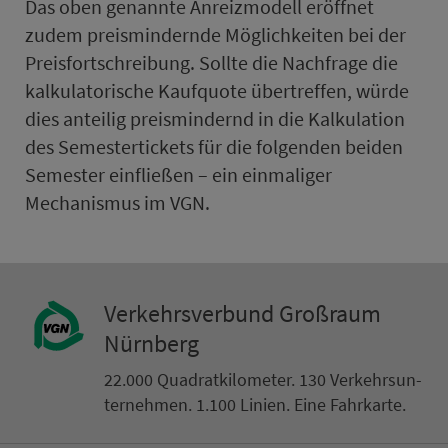
Das oben genannte Anreizmodell eröffnet
zudem preismindernde Möglichkeiten bei der
Preisfortschreibung. Sollte die Nachfrage die
kalkulatorische Kaufquote übertreffen, würde
dies anteilig preismindernd in die Kalkulation
des Se­mes­ter­ti­ckets für die folgenden beiden
Se­mes­ter einfließen – ein ein­ma­liger
Mechanismus im VGN.
Ver­kehrs­ver­bund Groß­raum
Nürn­berg
22.000 Qua­drat­ki­lo­me­ter. 130 Ver­kehrs­un­
ter­neh­men. 1.100 Linien. Eine Fahr­kar­te.