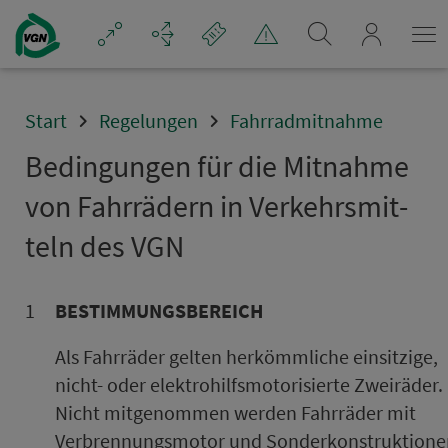
Navigation überspringen
mein_VGN
Start
Regelungen
Fahrradmitnahme
Bedingungen für die Mitnahme
von Fahr­rädern in Ver­kehrs­mit­
teln des VGN
1
BE­STIM­MUNGSBEREICH
Als Fahr­räder gelten herkömmliche einsitzige,
nicht- oder elektrohilfsmotorisierte Zweiräder.
Nicht mit­ge­nom­men werden Fahr­räder mit
Verbrennungsmotor und Sonderkonstruktione