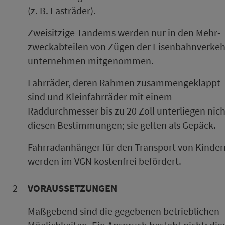
(z. B. Lasträder).
Zweisitzige Tandems werden nur in den Mehr­
zweck­ab­teilen von Zügen der Ei­sen­bahn­ver­keh
un­ter­neh­men mit­ge­nom­men.
Fahr­räder, deren Rahmen zusammengeklappt
sind und Kleinfahr­räder mit einem
Raddurchmesser bis zu 20 Zoll unterliegen nich
diesen Be­stim­mungen; sie gelten als Gepäck.
Fahr­rad­an­hän­ger für den Transport von Kinder
werden im VGN kos­ten­frei befördert.
2
VORAUSSETZUNGEN
Maßgebend sind die gegebenen betrieblichen