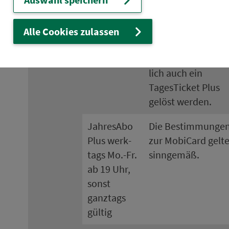
mitzunehmenden
Per­so­nen.
Alle Cookies zulassen
Für weitere Fahr­
räder kann zu­sätz­
lich auch ein
TagesTicket Plus
gelöst werden.
JahresAbo
Die Be­stim­munge
Plus werk­
zur MobiCard gelt
tags Mo.-Fr.
sinngemäß.
ab 19 Uhr,
sonst
ganztags
gültig