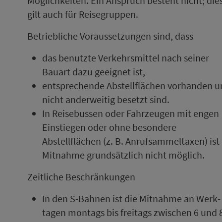
Möglichkeiten. Ein An­spruch besteht nicht; die
gilt auch für Reisegruppen.
Betriebliche Voraussetzungen sind, dass
das benutzte Ver­kehrs­mit­tel nach seiner
Bauart dazu ge­eig­net ist,
ent­spre­chende Abstellflächen vorhanden 
nicht anderweitig besetzt sind.
In Reisebussen oder Fahr­zeugen mit engen
Einstiegen oder ohne besondere
Abstellflächen (z. B. An­ruf­sam­mel­taxen) ist
Mitnahme grund­sätz­lich nicht möglich.
Zeit­liche Beschränkungen
In den S-Bahnen ist die Mitnahme an Werk­
tagen mon­tags bis frei­tags zwischen 6 und 