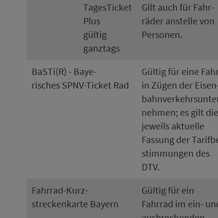
TagesTicket
Gilt auch für Fahr­
Plus
räder anstelle von
gültig
Per­so­nen.
ganztags
BaSTi(R) - Bay­e­
Gültig für eine Fah
risches SPNV-Ticket Rad
in Zügen der Ei­sen
bahn­ver­kehrs­un­te
neh­men; es gilt di
jeweils aktuelle
Fassung der Ta­rif­b
stim­mungen des
DTV.
Fahrrad-Kurz­
Gültig für ein
streckenkarte Bayern
Fahrrad im ein- un
ausbrechenden