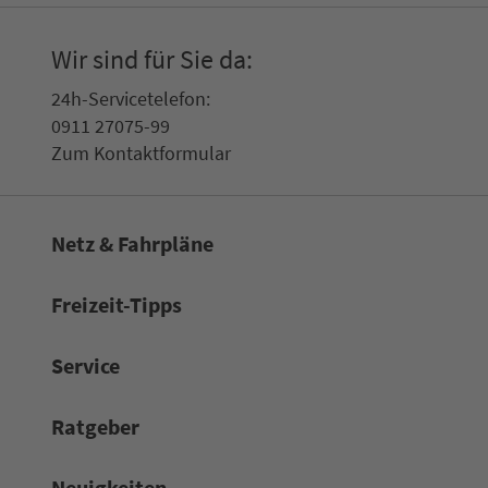
Wir sind für Sie da:
24h-Ser­vice­te­le­fon:
0911 27075-99
Zum Kon­taktformular
Netz & Fahrpläne
Frei­zeit-Tipps
Service
Rat­ge­ber
Neuigkeiten