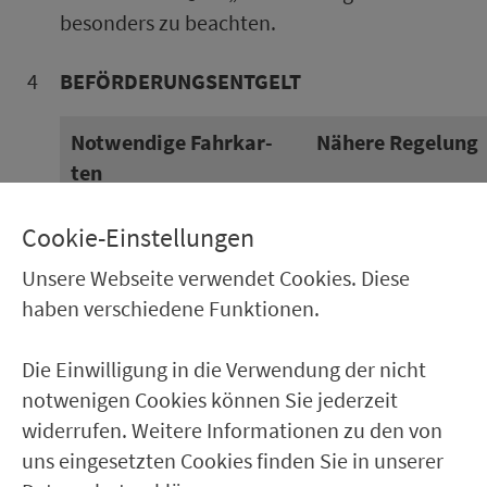
be­son­ders zu beachten.
4
BE­FÖR­DE­RUNGS­ENT­GELT
Not­wen­dige Fahr­kar­
Nähere Re­ge­lung
ten
Ein­zel­fahr­karte Kind
Pro Fahrrad und
Cookie-Einstellungen
oder Mehr­fahr­ten­kar­te
Fahrt ist eine Fahr­
Unsere Webseite verwendet Cookies. Diese
Kind
kar­te ent­spre­chen
haben verschiedene Funktionen.
der Fahrtstrecke z
lösen oder zu stem
Die Einwilligung in die Verwendung der nicht
peln.
notwenigen Cookies können Sie jederzeit
Besitzen begleite
widerrufen. Weitere Informationen zu den von
Er­wach­se­ne eine
uns eingesetzten Cookies finden Sie in unserer
gültige Ein­zel­fahr­