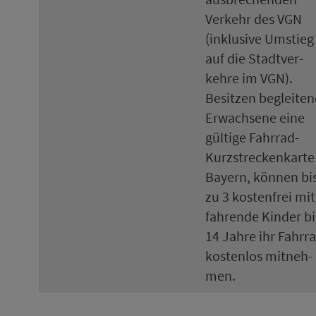
Verkehr des VGN
(inklusive Umstieg
auf die Stadt­ver­
kehre im VGN).
Besitzen begleite
Er­wach­se­ne eine
gültige Fahrrad-
Kurz­streckenkarte
Bayern, können bi
zu 3 kos­ten­frei mit
fah­rende Kinder bi
14 Jahre ihr Fahrr
kos­ten­los mit­neh­
men.