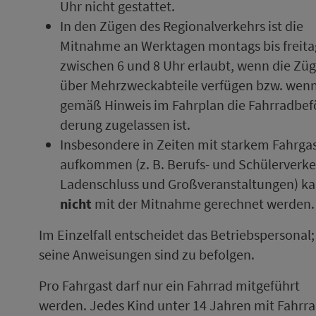
Uhr nicht gestattet.
In den Zügen des Re­gi­o­nal­ver­kehrs ist die
Mitnahme an Werk­tagen mon­tags bis frei­ta
zwischen 6 und 8 Uhr erlaubt, wenn die Zü
über Mehr­zweck­ab­teile verfügen bzw. wen
gemäß Hinweis im Fahrplan die Fahrradbe­f
de­rung zugelassen ist.
Insbesondere in Zeiten mit starkem Fahr­gas
auf­kom­men (z. B. Berufs- und Schülerverke
Ladenschluss und Groß­ver­an­stal­tungen) k
nicht
mit der Mitnahme gerechnet werden.
Im Einzelfall entscheidet das Be­triebs­per­so­nal;
seine An­wei­sungen sind zu befolgen.
Pro Fahr­gast darf nur ein Fahrrad mitgeführt
werden. Jedes Kind unter 14 Jahren mit Fahrr