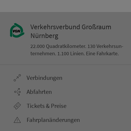
Ver­kehrs­ver­bund Groß­raum
Nürn­berg
22.000 Qua­drat­ki­lo­me­ter. 130 Ver­kehrs­un­
ter­neh­men. 1.100 Linien. Eine Fahr­kar­te.
Ver­bin­dungen
Abfahrten
Tickets & Preise
Fahr­plan­ände­rungen