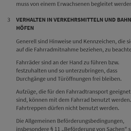
muss von einem Er­wach­se­nen begleitet werde
3
VER­HAL­TEN IN VER­KEHRS­MIT­TELN UND BAHN
HÖ­FEN
Generell sind Hinweise und Kennzeichen, die s
auf die Fahr­rad­mit­nah­me beziehen, zu beacht
Fahr­räder sind an der Hand zu führen bzw.
festzuhalten und so unterzubringen, dass
Durchgänge und Türöffnungen frei bleiben.
Aufzüge, die für den Fahrradtransport ge­eig­net
sind, können mit dem Fahrrad benutzt werden
Fahrtreppen dürfen nicht benutzt werden.
Die Allgemeinen Be­för­de­rungs­be­din­gungen,
insbesondere § 11 „Be­för­de­rung von Sachen“ 