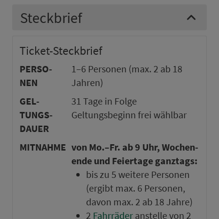
Steckbrief
Ticket-Steck­brief
PER­SO­
1–6 Per­so­nen (max. 2 ab 18
NEN
Jahren)
GEL­
31 Tage in Folge
TUNGS­
Geltungsbeginn frei wählbar
DAUER
MITNAHME
von Mo.–Fr. ab 9 Uhr, Wo­chen­
en­de und Fei­er­tage ganztags:
bis zu 5 weitere Per­so­nen
(ergibt max. 6 Per­so­nen,
davon max. 2 ab 18 Jahre)
2
Fahr­räder
anstelle von 2