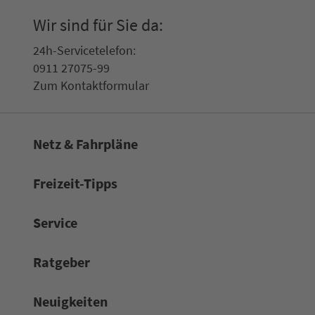
Wir sind für Sie da:
24h-Ser­vice­te­le­fon:
0911 27075-99
Zum Kon­taktformular
Netz & Fahrpläne
Frei­zeit-Tipps
Service
Rat­ge­ber
Neuigkeiten