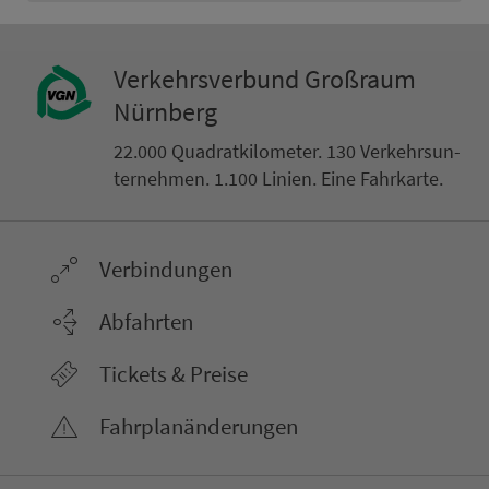
Ver­kehrs­ver­bund Groß­raum
Nürn­berg
22.000 Qua­drat­ki­lo­me­ter. 130 Ver­kehrs­un­
ter­neh­men. 1.100 Linien. Eine Fahr­kar­te.
Ver­bin­dungen
Abfahrten
Tickets & Preise
Fahr­plan­ände­rungen