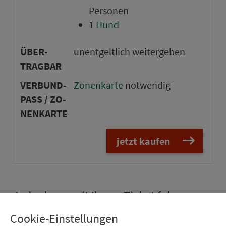
Per­so­nen
1
Hund
ÜBER­
un­ent­gelt­lich wei­ter­ge­ben
TRAG­BAR
VER­BUND­
Zo­nen­karte
not­wen­dig
PASS / ZO­
NEN­KARTE
jetzt kaufen
Jeder kann mit Ihrem Ticket fahren –
solange Sie kein Geld dafür verlangen
Cookie-Einstellungen