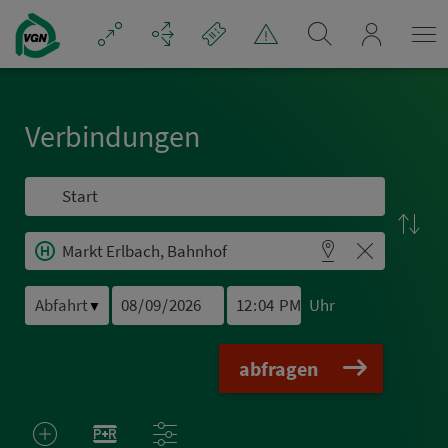
Navigation überspringen
mein_VGN
Ver­bin­dungen
Uhr
▼
abfragen