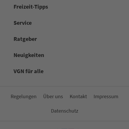
Frei­zeit-Tipps
Service
Rat­ge­ber
Neuigkeiten
VGN für alle
Re­ge­lungen
Über uns
Kon­takt
Impressum
Da­ten­schutz