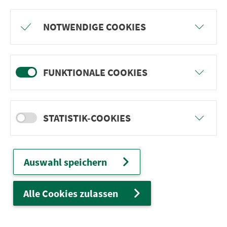
Freu dich auf BergBlicke und TalTräume:
NOTWENDIGE COOKIES
Mach mit und gewinne einen von 1.000
Team-Plätzen für eine Abenteuer-Rallye!
FUNKTIONALE COOKIES
weiter
STATISTIK-COOKIES
Ver­kehrs­ver­bund Groß­raum
Nürn­berg
Auswahl speichern
22.000 Qua­drat­ki­lo­me­ter. 130 Ver­kehrs­un­
ter­neh­men. 1.100 Linien. Eine Fahr­kar­te.
Alle Cookies zulassen