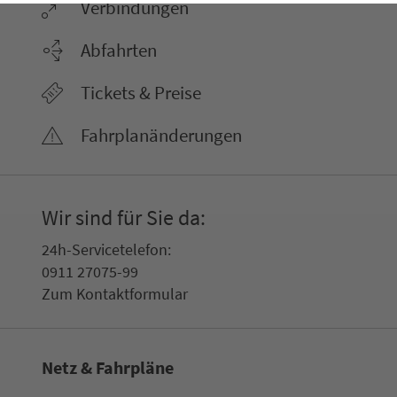
Ver­bin­dungen
Abfahrten
Tickets & Preise
Fahr­plan­ände­rungen
Wir sind für Sie da:
24h-Ser­vice­te­le­fon:
0911 27075-99
Zum Kon­taktformular
Netz & Fahrpläne