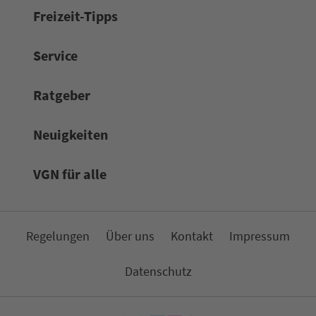
Frei­zeit-Tipps
Service
Rat­ge­ber
Neuigkeiten
VGN für alle
Re­ge­lungen
Über uns
Kon­takt
Impressum
Da­ten­schutz