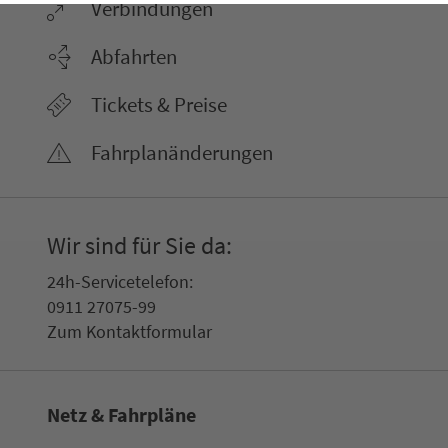
Ver­bin­dungen
Abfahrten
Tickets & Preise
Fahr­plan­ände­rungen
Wir sind für Sie da:
24h-Ser­vice­te­le­fon:
0911 27075-99
Zum Kon­taktformular
Netz & Fahrpläne