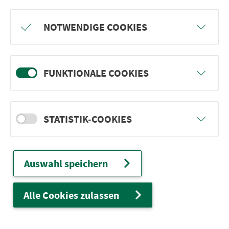
Freu dich auf BergBlicke und TalTräume:
NOTWENDIGE COOKIES
Mach mit und gewinne einen von 1.000
Team-Plätzen für eine Abenteuer-Rallye!
FUNKTIONALE COOKIES
weiter
STATISTIK-COOKIES
Ver­kehrs­ver­bund Groß­raum
Nürn­berg
Auswahl speichern
22.000 Qua­drat­ki­lo­me­ter. 130 Ver­kehrs­un­
ter­neh­men. 1.100 Linien. Eine Fahr­kar­te.
Alle Cookies zulassen