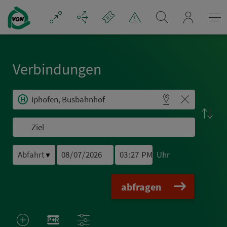
Navigation überspringen
mein_VGN
Ver­bin­dungen
Uhr
▼
abfragen