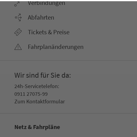
Ver­bin­dungen
Abfahrten
Tickets & Preise
Fahr­plan­ände­rungen
Wir sind für Sie da:
24h-Ser­vice­te­le­fon:
0911 27075-99
Zum Kon­taktformular
Netz & Fahrpläne