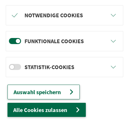
Freu dich auf BergBlicke und TalTräume:
NOTWENDIGE COOKIES
Mach mit und gewinne einen von 1.000
Team-Plätzen für eine Abenteuer-Rallye!
FUNKTIONALE COOKIES
weiter
STATISTIK-COOKIES
Ver­kehrs­ver­bund Groß­raum
Nürn­berg
Auswahl speichern
22.000 Qua­drat­ki­lo­me­ter. 130 Ver­kehrs­un­
ter­neh­men. 1.100 Linien. Eine Fahr­kar­te.
Alle Cookies zulassen