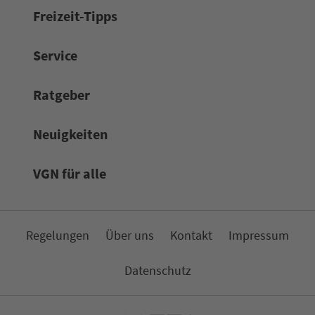
Frei­zeit-Tipps
Service
Rat­ge­ber
Neuigkeiten
VGN für alle
Re­ge­lungen
Über uns
Kon­takt
Impressum
Da­ten­schutz