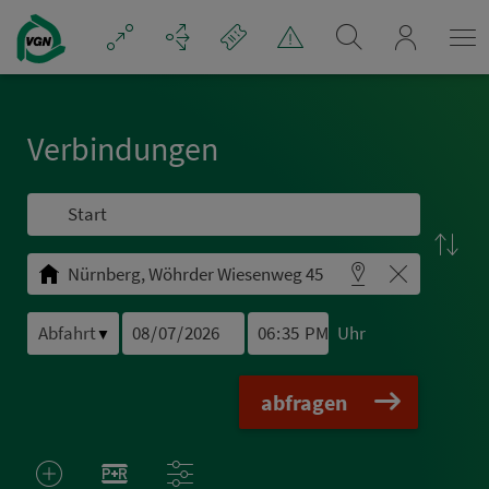
Navigation überspringen
mein_VGN
Ver­bin­dungen
Uhr
▼
abfragen