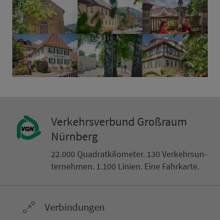
Ver­kehrs­ver­bund Groß­raum
Nürn­berg
22.000 Qua­drat­ki­lo­me­ter. 130 Ver­kehrs­un­
ter­neh­men. 1.100 Linien. Eine Fahr­kar­te.
Ver­bin­dungen