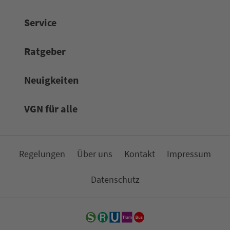
Service
Rat­ge­ber
Neuigkeiten
VGN für alle
Re­ge­lungen
Über uns
Kon­takt
Impressum
Da­ten­schutz