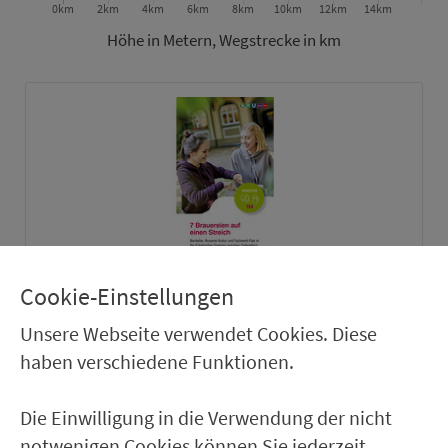
Höhe in Metern, Wegstrecke in km
Cookie-Einstellungen
Zum Download
Unsere Webseite verwendet Cookies. Diese
haben verschiedene Funktionen.
Oder Prospekt bestellen:
jetzt bestellen
Die Einwilligung in die Verwendung der nicht
notwenigen Cookies können Sie jederzeit