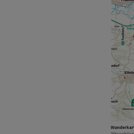
Wan­der­ka
(Ehrenbürg)