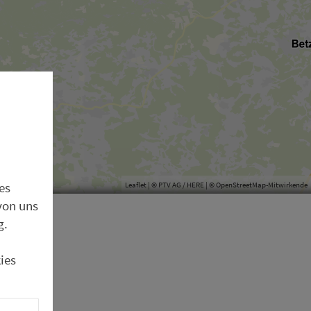
es
Leaflet
| © PTV AG / HERE | ©
OpenStreetMap-Mitwirkende
von uns
g.
ies
la
 die frän­
enberger