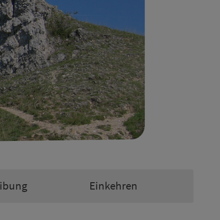
i­bung
Einkehren