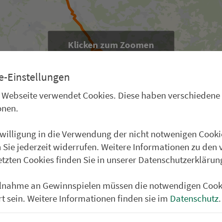
Klicken zum Zoomen
e-Einstellungen
 Webseite verwendet Cookies. Diese haben verschiedene
onen.
nwilligung in die Verwendung der nicht notwenigen Cooki
 Sie jederzeit widerrufen. Weitere Informationen zu den 
etzten Cookies finden Sie in unserer Datenschutzerklärun
rt
ilnahme an Gewinnspielen müssen die notwendigen Cook
iegt zunächst eine klassische Wan­de­rung über das Walber
rt sein. Weitere Informationen finden sie im
Datenschutz
.
g) mit herrlichen Weitsichten und Panoramablicken über
irschgärten. Auch auf dem weiteren Weg hinein ins Gräf