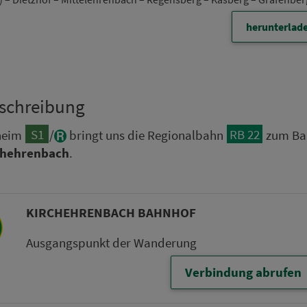
herunterlad
­schrei­bung
S1
RB 22
­heim
/
bringt uns die Re­gi­o­nal­bahn
zum Ba
chehrenbach
.
KIRCHEHRENBACH BAHN­HOF
Aus­gangs­punkt der Wan­de­rung
Verbindung abrufen