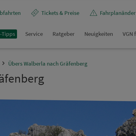
bfahrten
Tickets & Preise
Fahr­plan­ände
t-Tipps
Service
Rat­ge­ber
Neuigkeiten
VGN f
Übers Walberla nach Gräfenberg
räfenberg