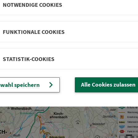
NOTWENDIGE COOKIES
t es des öfteren, ein­fach mal stehen bleiben, sich umdr
chaftsbild aufnehmen. So kann diese Wan­de­rung zum 
FUNKTIONALE COOKIES
egensberg
or Gräfenberg
räfenberg
STATISTIK-COOKIES
Alle Cookies zulassen
wahl speichern