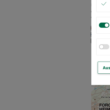
Land heiß
das Lands
werden.
bis R
bis v
bis G
Karte
Aus