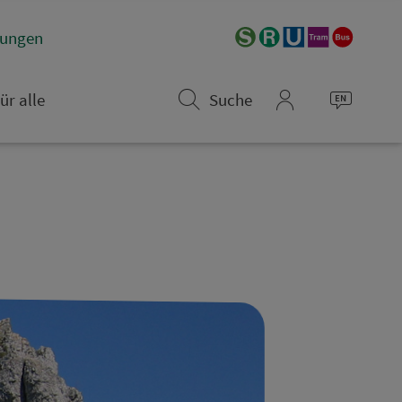
­rungen
ür alle
Suche
mein_VGN