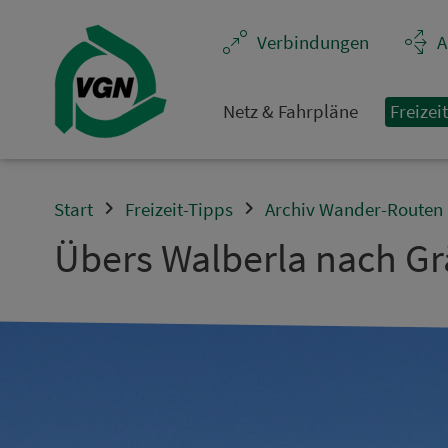
Navigation überspringen
Ver­bin­dungen
A
Netz & Fahrpläne
Frei­zei
Start
Freizeit-Tipps
Archiv Wander-Routen
Übers Walberla nach G