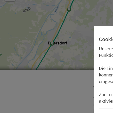
Cooki
Unsere
Funkti
Die Ei
können
einges
Vorwo
Zur Te
Vor uns l
aktivie
(Ehrenbür
kischen K