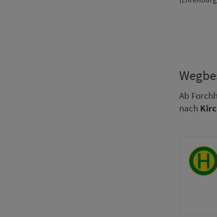
Weg­be
Ab Forch
nach
Kir