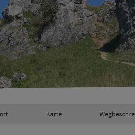
ort
Karte
Weg­be­schre