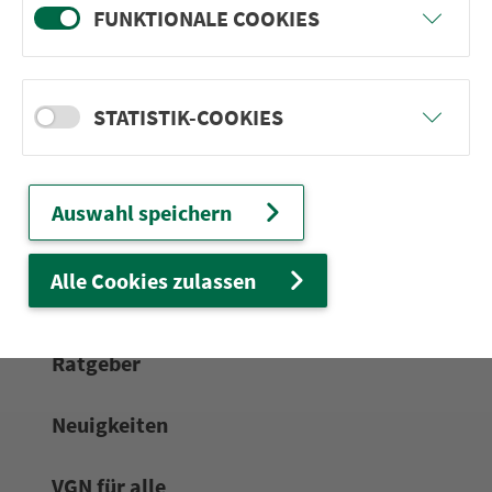
FUNKTIONALE COOKIES
24h-Ser­vice­te­le­fon:
0911 27075-99
Zum Kon­taktformular
STATISTIK-COOKIES
Netz & Fahrpläne
Auswahl speichern
Frei­zeit-Tipps
Alle Cookies zulassen
Service
Rat­ge­ber
Neuigkeiten
VGN für alle