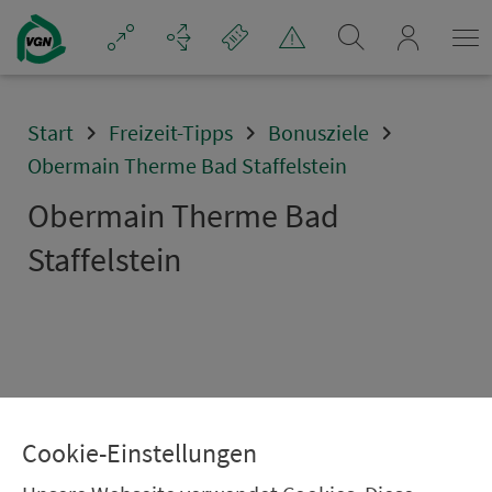
Navigation überspringen
mein_VGN
Start
Freizeit-Tipps
Bonusziele
Obermain Therme Bad Staffelstein
Obermain Therme Bad
Staffelstein
Cookie-Einstellungen