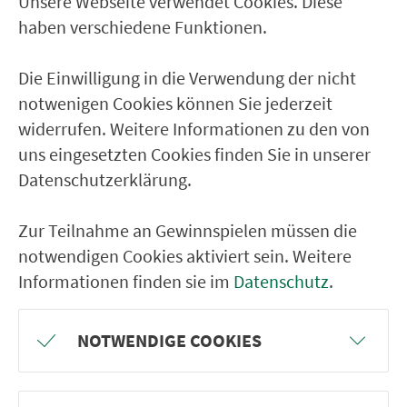
Unsere Webseite verwendet Cookies. Diese
Ver­kehrs­ver­bund Groß­raum
haben verschiedene Funktionen.
Nürn­berg
Die Einwilligung in die Verwendung der nicht
22.000 Qua­drat­ki­lo­me­ter. 130 Ver­kehrs­un­
notwenigen Cookies können Sie jederzeit
ter­neh­men. 1.100 Linien. Eine Fahr­kar­te.
widerrufen. Weitere Informationen zu den von
uns eingesetzten Cookies finden Sie in unserer
Datenschutzerklärung.
Ver­bin­dungen
Abfahrten
Zur Teilnahme an Gewinnspielen müssen die
notwendigen Cookies aktiviert sein. Weitere
Tickets & Preise
Informationen finden sie im
Datenschutz
.
Fahr­plan­ände­rungen
NOTWENDIGE COOKIES
Wir sind für Sie da: