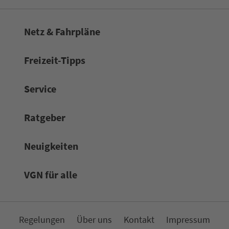
Netz & Fahrpläne
Frei­zeit-Tipps
Service
Rat­ge­ber
Neuigkeiten
VGN für alle
Re­ge­lungen
Über uns
Kon­takt
Impressum