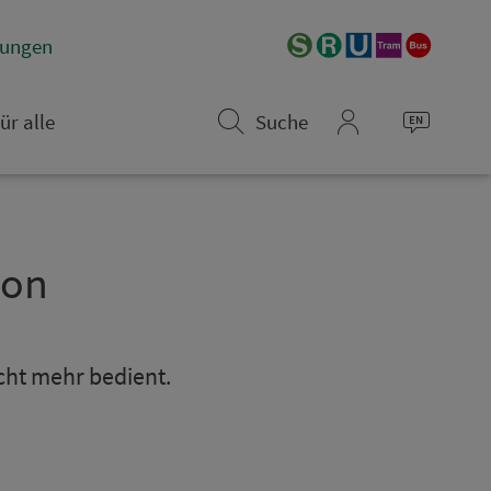
­rungen
ür alle
Suche
mein_VGN
­on
icht mehr bedient.