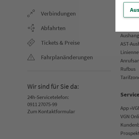
Aus
Ver­bin­dungen
Netz &
Li­ni­en­f
Abfahrten
Aus­hang­
Tickets & Preise
AST-Aus­h
Li­ni­en­n
Fahr­plan­ände­rungen
An­ruf­sa
Rufbus
Ta­rif­zo­
Wir sind für Sie da:
Servic
24h-Ser­vice­te­le­fon:
0911 27075-99
App »VGN
Zum Kon­taktformular
VGN On­l
Kun­den­b
Prospek