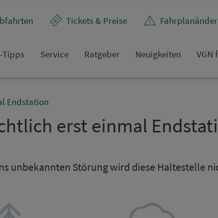
bfahrten
Tickets & Preise
Fahr­plan­ände
t-Tipps
Service
Rat­ge­ber
Neuigkeiten
VGN f
al Endstation
chtlich erst einmal Endsta­ti
s un­be­kannten Störung wird diese Hal­te­stel­le n