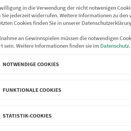
nwilligung in die Verwendung der nicht notwenigen Cooki
 Sie jederzeit widerrufen. Weitere Informationen zu den 
etzten Cookies finden Sie in unserer Datenschutzerklärun
ilnahme an Gewinnspielen müssen die notwendigen Cook
rt sein. Weitere Informationen finden sie im
Datenschutz
.
NOTWENDIGE COOKIES
FUNKTIONALE COOKIES
Partner im VGN
um Nürn­berg
ehrs­un­ter­neh­men. 1.100 Linien.
STATISTIK-COOKIES