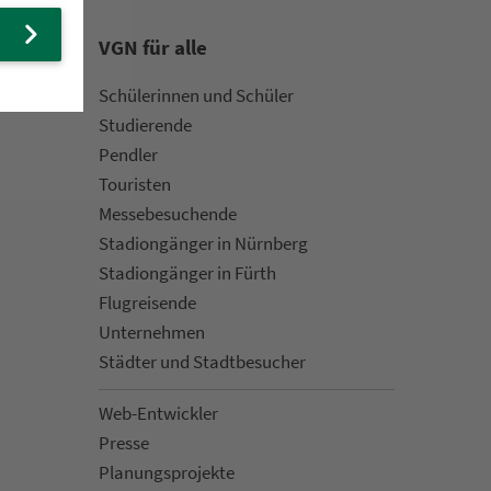
VGN für alle
Schülerinnen und Schüler
Stu­die­rende
Pendler
Touristen
Mes­se­be­suchende
Sta­di­on­gän­ger in Nürn­berg
Sta­di­on­gän­ger in Fürth
Flug­rei­sen­de
Un­ter­neh­men
Städter und Stadt­be­su­cher
Web-Entwickler
Presse
Pla­nungs­pro­jekte