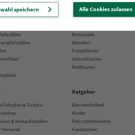
Alle Cookies zulassen
wahl speichern
 Fahrpläne
Frei­zeit-Tipps
ahr­plä­ne
Städtetouren
fahr­plä­ne
Bonusziele
ang­fahr­plä­ne
Wandern
etze
Frei­zeit­li­ni­en
m­mel­taxi
Genusstouren
Radtouren
nen­plä­ne
e
Rat­ge­ber
 Fahrplan & Tickets«
Bar­ri­e­re­frei­heit
ine­shop
Kinder
ü­ros & Ver­kaufs­stel­len
Fahr­rad­mit­nah­me
t-Versand
Fund­sachen