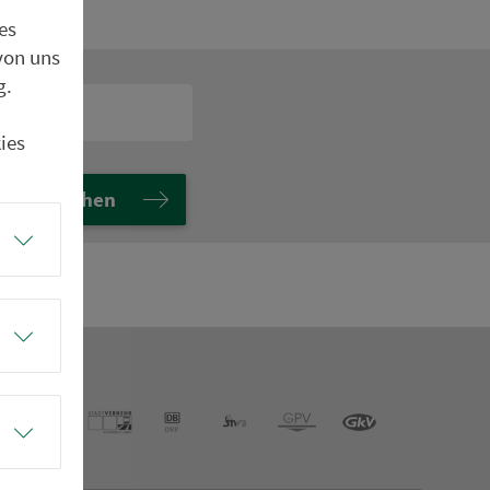
es
von uns
g.
ies
Suchen